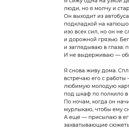
Я сижу одна на узкой д
люди, но я молчу и ста
Он выходит из автобуса
подкладкой на капюшон
изо всех сил, но он н
и дорожной грязью. Бег
и заглядываю в глаза: 
И не выдерживаю — обн
Я снова живу дома. Спл
встречаю его с работы 
любимую молодую карто
под шкаф по полкило в
По ночам, когда он нач
мурлыкаю, чтобы ему сн
А ещё — присылаю в ег
захватывающие сюжеты,