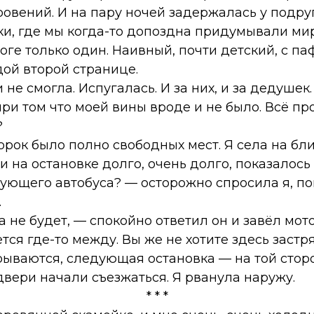
ровений. И на пару ночей задержалась у подру
ки, где мы когда-то допоздна придумывали ми
тоге только один. Наивный, почти детский, с 
дой второй странице.
 не смогла. Испугалась. И за них, и за дедушек
при том что моей вины вроде и не было. Всё пр
?
орок было полно свободных мест. Я села на бл
и на остановке долго, очень долго, показалось
дующего автобуса? — осторожно спросила я, п
.
не будет, — спокойно ответил он и завёл мотор
тся где-то между. Вы же не хотите здесь застр
рываются, следующая остановка — на той сторо
двери начали съезжаться. Я рванула наружу.
* * *