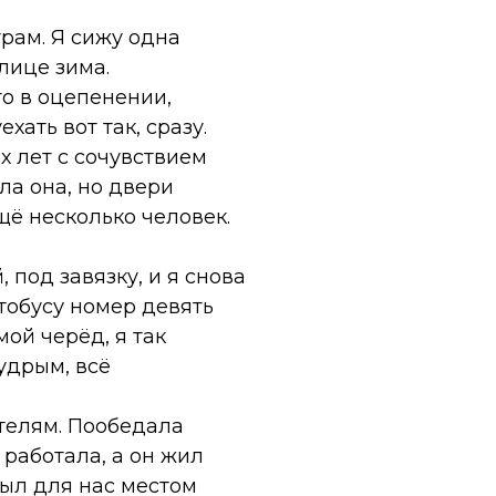
трам. Я сижу одна
лице зима.
то в оцепенении,
ать вот так, сразу.
х лет с сочувствием
ла она, но двери
щё несколько человек.
 под завязку, и я снова
втобусу номер девять
ой черёд, я так
удрым, всё
ителям. Пообедала
 работала, а он жил
был для нас местом