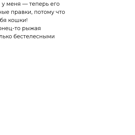
о у меня — теперь его
ные правки, потому что
бя кошки!
конец-то рыжая
только бестелесными