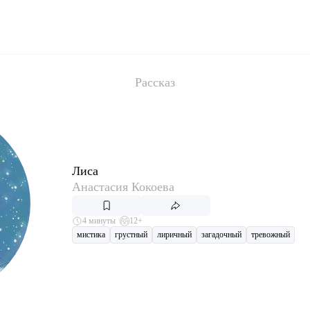
Рассказ
Лиса
Анастасия Кокоева
4 минуты
12+
мистика
грустный
лиричный
загадочный
тревожный