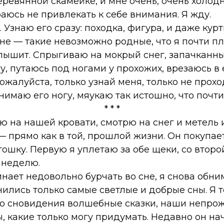
еревянной скамейке, и мне очень, очень холод
раюсь не привлекать к себе внимания. Я жду.
. Узнаю его сразу: походка, фигура, и даже кур
е — такие невозможно родные, что я почти пл
е слышит. Спрыгиваю на мокрый снег, запачкан
у, путаюсь под ногами у прохожих, врезаюсь в 
пожалуйста, только узнай меня, только не прох
имаю его ногу, мяукаю так истошно, что почти
* * *
ю на нашей кровати, смотрю на снег и метель 
— прямо как в той, прошлой жизни. Он покупае
шку. Первую я уплетаю за обе щеки, со второй
 неделю.
инает недовольно бурчать во сне, я снова обни
ились только самые светлые и добрые сны. Я т
о сновидения волшебные сказки, наши непро
 какие только могу придумать. Недавно он нач