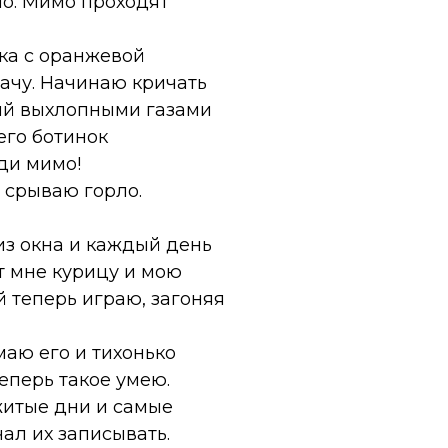
но. Мимо проходят
тка с оранжевой
ачу. Начинаю кричать
ный выхлопными газами
его ботинок
оди мимо!
 срываю горло.
из окна и каждый день
т мне курицу и мою
 теперь играю, загоняя
маю его и тихонько
еперь такое умею.
житые дни и самые
ал их записывать.