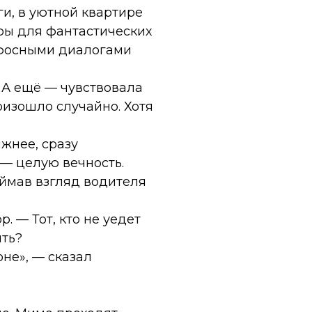
ги, в уютной квартире
ры для фантастических
пафосными диалогами
. А ещё — чувствовала
оизошло случайно. Хотя
ижнее, сразу
 — целую вечность.
оймав взгляд водителя
. — Тот, кто не уедет
ять?
не», — сказал