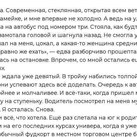
а. Современная, стеклянная, открытая всем ве
амейке, и мне впервые не холодно. А ведь на у
а на автобус под номером три. Стояла, как буд
амотала головой и шагнула назад. Не смогла уех
л на меня, цокал, а какая-то женщина средни
 равно же ехать», — едва разборчиво прошепта
лась на остановке. Впрочем, со мной остались е
х.
 ждала уже девятый. В тройку набились толпой,
они успевают здесь всё доделать. Очередь к а
йнее и молчаливее. И всё-таки, когда пришёл м
гу на ступеньку. Водитель посмотрел на меня м
Я осталась. Снова.
и всё, что хотела. Ещё раз слетала на юг к род
и на его последних курсах универа, когда я уже
 обычный фудкорт в местном торговом центре 