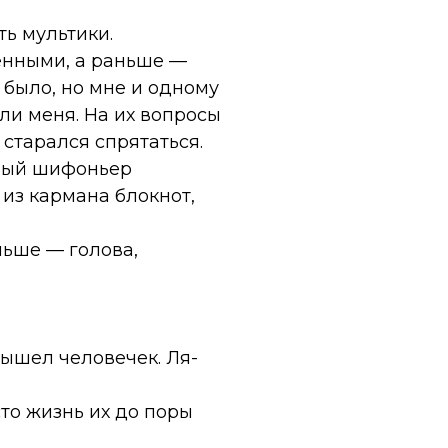
ть мультики.
енными, а раньше —
е было, но мне и одному
ли меня. На их вопросы
старался спрятаться.
арый шифоньер
из кармана блокнот,
ньше — голова,
вышел человечек. Ля-
то жизнь их до поры