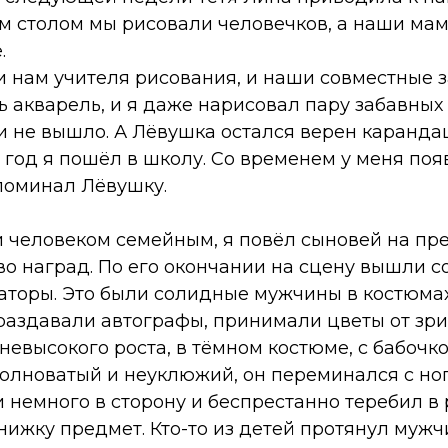
м столом мы рисовали человечков, а наши мам
.
 нам учителя рисования, и наши совместные 
ь акварель, и я даже нарисовал пару забавных 
и не вышло. А Лёвушка остался верен каранда
 год я пошёл в школу. Со временем у меня поя
споминал Лёвушку.
чи человеком семейным, я повёл сыновей на пр
о наград. По его окончании на сцену вышли 
торы. Это были солидные мужчины в костюмах 
 раздавали автографы, принимали цветы от зри
невысокого роста, в тёмном костюме, с бабочк
олноватый и неуклюжий, он переминался с ног
и немного в сторону и беспрестанно теребил в
нижку предмет. Кто-то из детей протянул муж