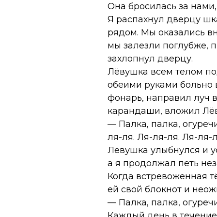
Она бросилась за нами,
Я распахнул дверцу шк
рядом. Мы оказались вн
мы залезли поглубже, п
захлопнул дверцу.
Лёвушка всем телом под
обеими руками больно 
фонарь, направил луч в
карандаши, вложил Лёв
— Палка, палка, огуреч
ля-ля. Ля-ля-ля. Ля-ля-л
Лёвушка улыбнулся и у
а я продолжал петь не
Когда встревоженная т
ей свой блокнот и нео
— Палка, палка, огуречик
Каждый день в течение