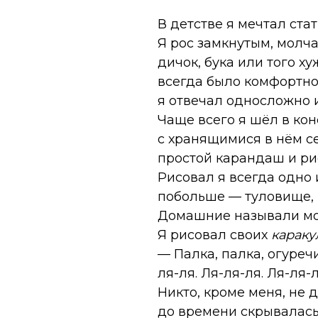
В детстве я мечтал ста
Я рос замкнутым, молч
дичок, бука или того х
всегда было комфортно
я отвечал односложно и
Чаще всего я шёл в ко
с хранящимися в нём с
простой карандаш и ри
Рисовал я всегда одно
побольше — туловище, 
Домашние называли мо
Я рисовал своих
караку
— Палка, палка, огуреч
ля-ля. Ля-ля-ля. Ля-ля-л
Никто, кроме меня, не 
до времени скрывалась 