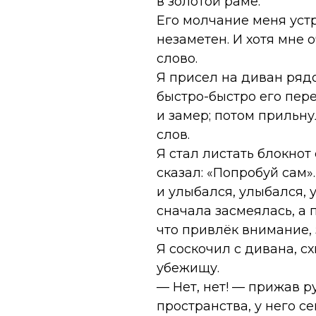
в золотой раме.
Его молчание меня уст
незаметен. И хотя мне 
слово.
Я присел на диван ряд
быстро-быстро его пер
и замер; потом прильнул
слов.
Я стал листать блокнот
сказал: «Попробуй сам»
и улыбался, улыбался, 
сначала засмеялась, а п
что привлёк внимание, 
Я соскочил с дивана, с
убежищу.
— Нет, нет! — прижав р
пространства, у него се