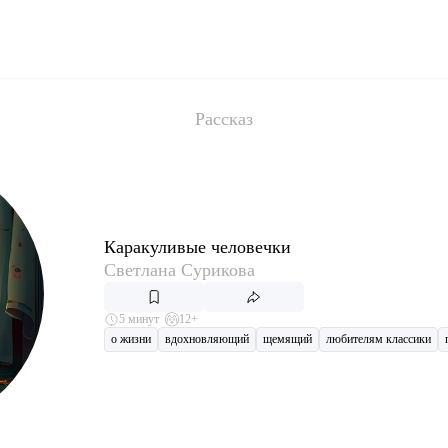
Рассказ
Каракуливые человечки
Светлана Сурикова
5 минут
12+
о жизни
вдохновляющий
щемящий
любителям классики