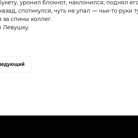
букету, уронил блокнот, наклонился, поднял ег
назад, споткнулся, чуть не упал — чьи-то руки
я за спины коллег.
л Лёвушку.
следующий