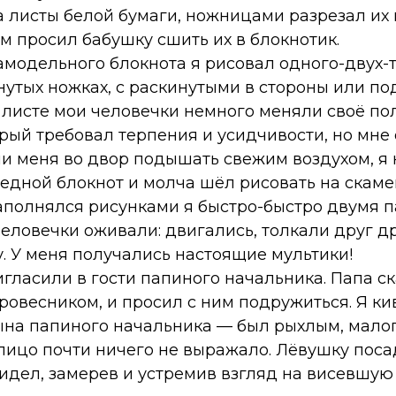
ца листы белой бумаги, ножницами разрезал их
м просил бабушку сшить их в блокнотик.
амодельного блокнота я рисовал одного-двух-
нутых ножках, с раскинутыми в стороны или по
исте мои человечки немного меняли своё пол
рый требовал терпения и усидчивости, но мне 
и меня во двор подышать свежим воздухом, я 
едной блокнот и молча шёл рисовать на скаме
наполнялся рисунками я быстро-быстро двумя
 человечки оживали: двигались, толкали друг др
. У меня получались настоящие мультики!
ласили в гости папиного начальника. Папа ск
ровесником, и просил с ним подружиться. Я кив
ына папиного начальника — был рыхлым, мало
о лицо почти ничего не выражало. Лёвушку пос
 сидел, замерев и устремив взгляд на висевшую