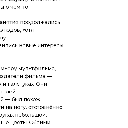
ы о чём-то
занятия продолжались
этюдов, хотя
шу.
вились новые интересы,
емьеру мультфильма,
создатели фильма —
и галстуках. Они
телей.
ой — был похож
и на ногу, отстранённо
 руках небольшой,
чине цветы. Обеими