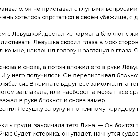
раивало: он не приставал с глупыми вопросами
очень хотелось спрятаться в своём убежище, я
ом с Лёвушкой, достал из кармана блокнот с ж
елистывать. Лёвушка скосил глаза в мою сторо
 ко мне, наклонил голову и заглянул в глаза. 
 снова и снова, а потом вложил его в руки Лёв
. И у него получилось. Он перелистывал блокн
улыбался... В комнате вдруг все замолчали, а т
отом заплакала, или наоборот, а может, всё сра
зажал в руке блокнот и снова замер.
хватил Лёвушку за руку и по тёмному коридору
уки к груди, закричала тётя Лина. — Он боится
йчас будет истерика, он упадёт, начнутся судор