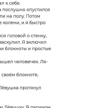
л к себе.
а послушно опустился
ли на полу. Потом
 колени, и я быстро
я головой о стенку,
заскулил. Я включил
ви блокноты и простые
вышел человечек. Ля-
 своём блокноте,
 Лёвушка протянул
м Лёвушку. В папином