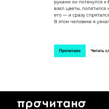
руками он потянулся к 
взял цветы, попятился 
его — и сразу спряталс
В этом человеке я узна
Прочитано
Читать 