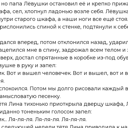
 но папа Лёвушки остановил её и крепко прижа
афа, сел, хлопнул ладонью возле себя. Лёвушк
утри старого шкафа, а наши ноги все ещё стоя
рислонились спиной к стенке, подтянули к себе
ался вперед, потом отклонился назад, ударилс
вцепился мне в спину, задрожал всем телом и 
верх, достал спрятанные в коробке из-под обу
ушке в руку и запел:
ик. Вот и вышел человечек. Вот и вышел, вот и 
я.
спокоился. Потом мы долго рисовали каждый в
замысловатую песенку.
ётя Лина тихонько приоткрыла дверцу шкафа,
жиданно тоненьким голосом запел:
... Ля-ля-ля. Ля-ля-ля. Ля-ля-ля.
 следующей недели тётя Лина приводила к на