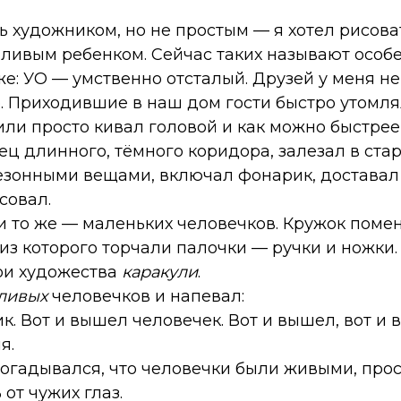
ть художником, но не простым — я хотел рисова
аливым ребенком. Сейчас таких называют особ
уже: УО — умственно отсталый. Друзей у меня н
. Приходившие в наш дом гости быстро утомля
ли просто кивал головой и как можно быстрее 
нец длинного, тёмного коридора, залезал в ст
езонными вещами, включал фонарик, доставал 
совал.
 и то же — маленьких человечков. Кружок поме
из которого торчали палочки — ручки и ножки.
и художества
каракули
.
ливых
человечков и напевал:
ик. Вот и вышел человечек. Вот и вышел, вот и 
я.
догадывался, что человечки были живыми, прос
от чужих глаз.