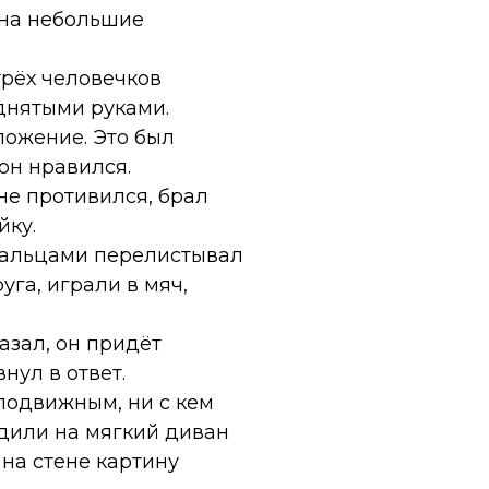
 на небольшие
трёх человечков
днятыми руками.
ожение. Это был
он нравился.
не противился, брал
йку.
 пальцами перелистывал
уга, играли в мяч,
азал, он придёт
нул в ответ.
подвижным, ни с кем
адили на мягкий диван
 на стене картину