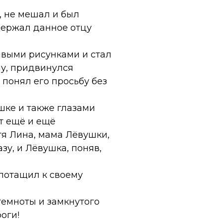
, не мешал и был
 держал данное отцу
ивыми рисунками и стал
ну, придвинулся
Я понял его просьбу без
ушке и также глазами
от ещё и ещё
ётя Лина, мама Лёвушки,
зу, и Лёвушка, поняв,
 потащил к своему
 темноты и замкнутого
оги!