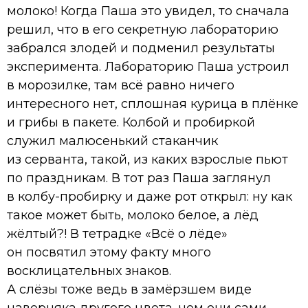
молоко! Когда Паша это увидел, то сначала
решил, что в его секретную лабораторию
забрался злодей и подменил результаты
эксперимента. Лабораторию Паша устроил
в морозилке, там всё равно ничего
интересного нет, сплошная курица в плёнке
и грибы в пакете. Колбой и пробиркой
служил малюсенький стаканчик
из серванта, такой, из каких взрослые пьют
по праздникам. В тот раз Паша заглянул
в колбу-пробирку и даже рот открыл: ну как
такое может быть, молоко белое, а лёд
жёлтый?! В тетрадке «Всё о лёде»
он посвятил этому факту много
восклицательных знаков.
А слёзы тоже ведь в замёрзшем виде
наверняка другого цвета, чем они сами.