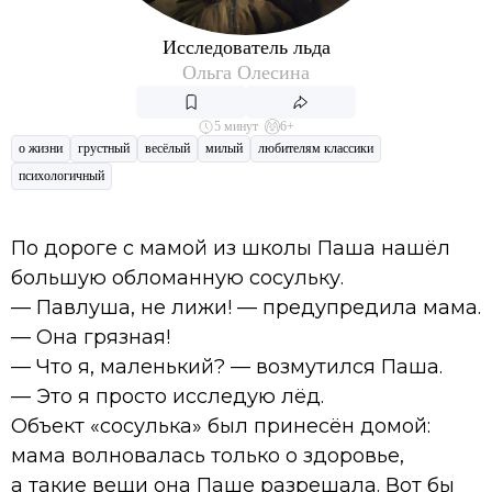
Исследователь льда
Ольга Олесина
5 минут
6+
о жизни
грустный
весёлый
милый
любителям классики
психологичный
По дороге с мамой из школы Паша нашёл
большую обломанную сосульку.
— Павлуша, не лижи! — предупредила мама.
— Она грязная!
— Что я, маленький? — возмутился Паша.
— Это я просто исследую лёд.
Объект «сосулька» был принесён домой:
мама волновалась только о здоровье,
а такие вещи она Паше разрешала. Вот бы