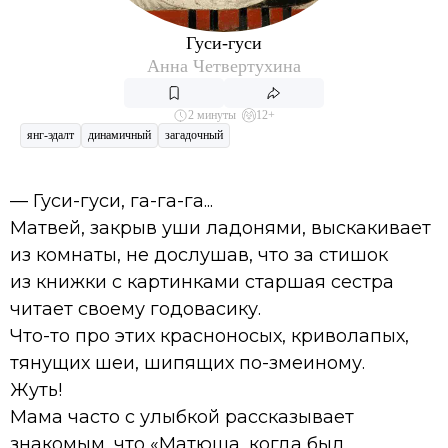
Гуси-гуси
Анна Четвертухина
2 минуты
12+
янг-эдалт
динамичный
загадочный
— Гуси-гуси, га-га-га...
Матвей, закрыв уши ладонями, выскакивает
из комнаты, не дослушав, что за стишок
из книжки с картинками старшая сестра
читает своему годовасику.
Что-то про этих красноносых, криволапых,
тянущих шеи, шипящих по-змеиному.
Жуть!
Мама часто с улыбкой рассказывает
знакомым, что «Матюша, когда был