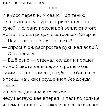
тяжелее и тяжелее.
* * *
И вырос перед ним оазис. Под тенью
зелёных пальм журчал приветственно
ручей, и словно прохладой веяло от этого
места, и стоял рядом с островком Смерть.
— Неужели ты не хочешь пить?
— спросил он, распростав руки над водой.
— Остановись.
— Ещё рано, — отвечал солдат и прошёл
мимо Смерти дальше, хотя рот его был
сухим, как пергамент, и губы его были все
в трещинах, как иссушённая без дождя
земля.
И шёл он дальше в то самое
несуществующее вперёд, и палило солнце,
и думал солдат: «Неужели здесь не бывает