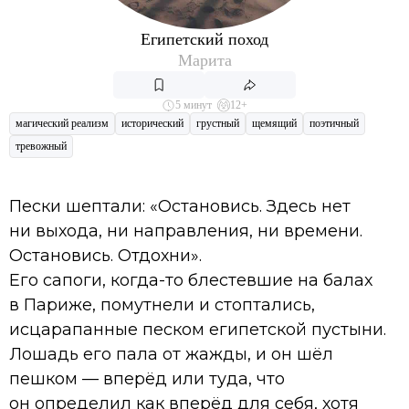
Египетский поход
Марита
5 минут
12+
магический реализм
исторический
грустный
щемящий
поэтичный
тревожный
Пески шептали: «Остановись. Здесь нет
ни выхода, ни направления, ни времени.
Остановись. Отдохни».
Его сапоги, когда-то блестевшие на балах
в Париже, помутнели и стоптались,
исцарапанные песком египетской пустыни.
Лошадь его пала от жажды, и он шёл
пешком — вперёд или туда, что
он определил как вперёд для себя, хотя