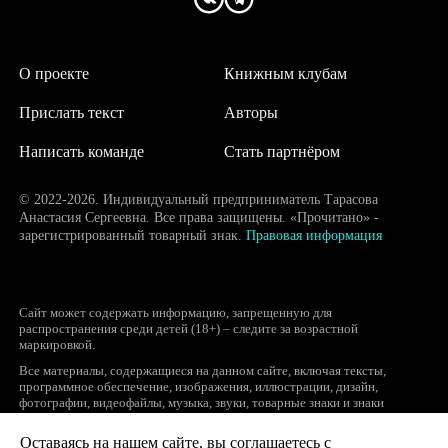
О проекте
Книжным клубам
Прислать текст
Авторы
Написать команде
Стать партнёром
© 2022-2026. Индивидуальный предприниматель Тарасова
Анастасия Сергеевна. Все права защищены. «Прочитано» -
зарегистрированный товарный знак.
Правовая информация
Сайт может содержать информацию, запрещенную для
распространения среди детей (18+) – следите за возрастной
маркировкой.
Все материалы, содержащиеся на данном сайте, включая тексты,
программное обеспечение, изображения, иллюстрации, дизайн,
фотографии, видеофайлы, музыка, звуки, товарные знаки и знаки
обслуживания, логотипы и другие объекты являются охраняемыми
объектами интеллектуальной собственности, исключительные права на
Оставаясь на нашем сайте, вы соглашаетесь с