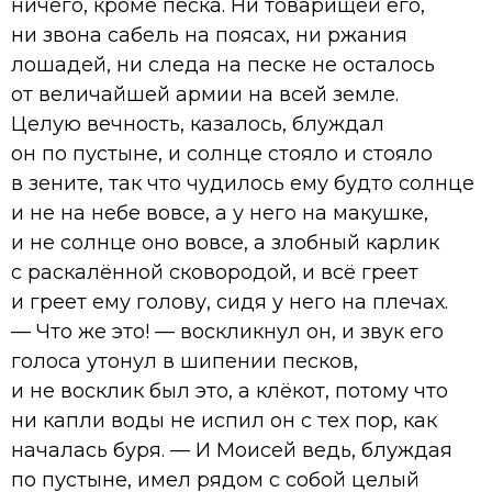
ничего, кроме песка. Ни товарищей его,
ни звона сабель на поясах, ни ржания
лошадей, ни следа на песке не осталось
от величайшей армии на всей земле.
Целую вечность, казалось, блуждал
он по пустыне, и солнце стояло и стояло
в зените, так что чудилось ему будто солнце
и не на небе вовсе, а у него на макушке,
и не солнце оно вовсе, а злобный карлик
с раскалённой сковородой, и всё греет
и греет ему голову, сидя у него на плечах.
— Что же это! — воскликнул он, и звук его
голоса утонул в шипении песков,
и не восклик был это, а клёкот, потому что
ни капли воды не испил он с тех пор, как
началась буря. — И Моисей ведь, блуждая
по пустыне, имел рядом с собой целый