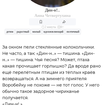
Дин-н!..
Анна Четвертухина
2 минуты
6+
детям
радостный
милый
вдохновляющий
поэтичный
За окном пели стеклянные колокольчики.
Не часто, а так: «Дин-н...» — тишина. «Дин-
н...» — тишина. Чья песня? Может, птаха
какая прочищает горлышко? Да вроде рано
ещё перелётным птицам из тёплых краёв
возвращаться. А на зимнего приятеля
Воробейку не похоже — не тот голос. У него
обычно такое задорное чириканье
получается.
«Дин-н!..»