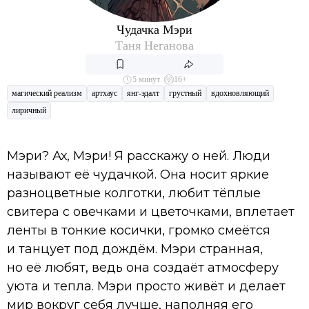
Чудачка Мэри
Таня Неганова
5 минут
16+
магический реализм
артхаус
янг-эдалт
грустный
вдохновляющий
лиричный
Мэри? Ах, Мэри! Я расскажу о ней. Люди
называют её чудачкой. Она носит яркие
разноцветные колготки, любит тёплые
свитера с овечками и цветочками, вплетает
ленты в тонкие косички, громко смеётся
и танцует под дождём. Мэри странная,
но её любят, ведь она создаёт атмосферу
уюта и тепла. Мэри просто живёт и делает
мир вокруг себя лучше, наполняя его