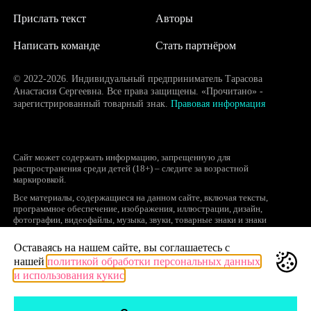
Прислать текст
Авторы
Написать команде
Стать партнёром
© 2022-2026. Индивидуальный предприниматель Тарасова
Анастасия Сергеевна. Все права защищены. «Прочитано» -
зарегистрированный товарный знак.
Правовая информация
Сайт может содержать информацию, запрещенную для
распространения среди детей (18+) – следите за возрастной
маркировкой.
Все материалы, содержащиеся на данном сайте, включая тексты,
программное обеспечение, изображения, иллюстрации, дизайн,
фотографии, видеофайлы, музыка, звуки, товарные знаки и знаки
обслуживания, логотипы и другие объекты являются охраняемыми
объектами интеллектуальной собственности, исключительные права на
Оставаясь на нашем сайте, вы соглашаетесь с
использование которых принадлежат правообладателям.
нашей
политикой обработки персональных данных
Запрещается полное или частичное копирование и распространение (в
и использования кукис
том числе, путем воспроизведения и размещения на других сайтах и
ресурсах в Интернете) в любой форме материалов сайта без ссылки на
сайт prochitano.ru.