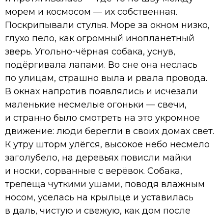
морем и космосом — их собственная.
Поскрипывали стулья. Море за окном низко,
глухо пело, как огромный инопланетный
зверь. Угольно-чёрная собака, уснув,
подёргивала лапами. Во сне она неслась
по улицам, страшно выла и рвала провода.
В окнах напротив появлялись и исчезали
маленькие несмелые огоньки — свечи,
и странно было смотреть на это укромное
движение: люди берегли в своих домах свет.
К утру шторм улёгся, высокое небо несмело
заголубело, на деревьях повисли майки
и носки, сорванные с верёвок. Собака,
трепеща чуткими ушами, поводя влажным
носом, уселась на крыльце и уставилась
в даль, чистую и свежую, как дом после