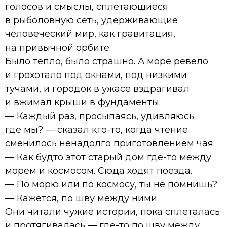
голосов и смыслы, сплетающиеся
в рыболовную сеть, удерживающие
человеческий мир, как гравитация,
на привычной орбите.
Было тепло, было страшно. А море ревело
и грохотало под окнами, под низкими
тучами, и городок в ужасе вздрагивал
и вжимал крыши в фундаменты.
— Каждый раз, просыпаясь, удивляюсь:
где мы? — сказал кто-то, когда чтение
сменилось ненадолго приготовлением чая.
— Как будто этот старый дом где-то между
морем и космосом. Сюда ходят поезда.
— По морю или по космосу, ты не помнишь?
— Кажется, по шву между ними.
Они читали чужие истории, пока сплеталась
и протягивалась — где-то по шву между