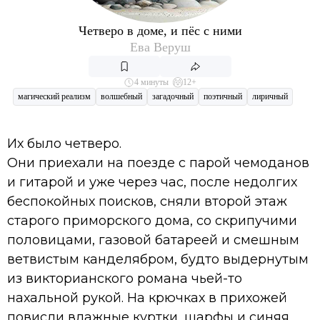
Четверо в доме, и пёс с ними
Ева Веруш
4 минуты
12+
магический реализм
волшебный
загадочный
поэтичный
лиричный
Их было четверо.
Они приехали на поезде с парой чемоданов
и гитарой и уже через час, после недолгих
беспокойных поисков, сняли второй этаж
старого приморского дома, со скрипучими
половицами, газовой батареей и смешным
ветвистым канделябром, будто выдернутым
из викторианского романа чьей-то
нахальной рукой. На крючках в прихожей
повисли влажные куртки, шарфы и синяя