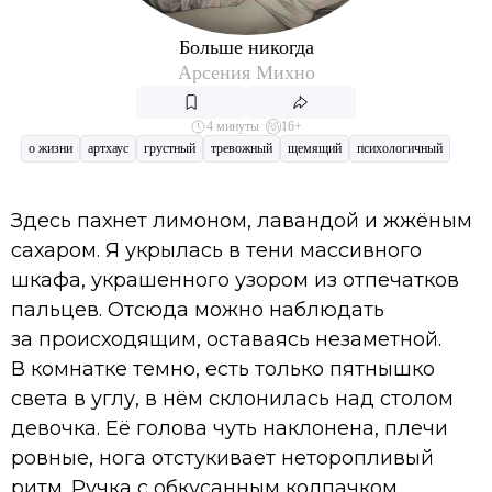
Больше никогда
Арсения Михно
4 минуты
16+
о жизни
артхаус
грустный
тревожный
щемящий
психологичный
Здесь пахнет лимоном, лавандой и жжёным
сахаром. Я укрылась в тени массивного
шкафа, украшенного узором из отпечатков
пальцев. Отсюда можно наблюдать
за происходящим, оставаясь незаметной.
В комнатке темно, есть только пятнышко
света в углу, в нём склонилась над столом
девочка. Её голова чуть наклонена, плечи
ровные, нога отстукивает неторопливый
ритм. Ручка с обкусанным колпачком