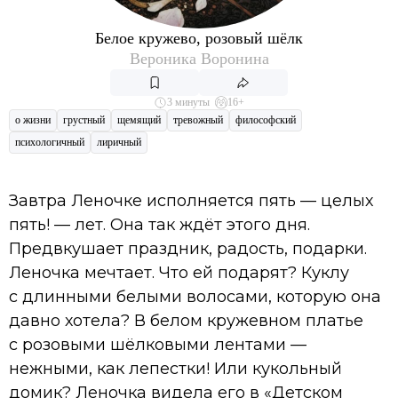
Белое кружево, розовый шёлк
Вероника Воронина
3 минуты
16+
о жизни
грустный
щемящий
тревожный
философский
психологичный
лиричный
Завтра Леночке исполняется пять — целых
пять! — лет. Она так ждёт этого дня.
Предвкушает праздник, радость, подарки.
Леночка мечтает. Что ей подарят? Куклу
с длинными белыми волосами, которую она
давно хотела? В белом кружевном платье
с розовыми шёлковыми лентами —
нежными, как лепестки! Или кукольный
домик? Леночка видела его в «Детском