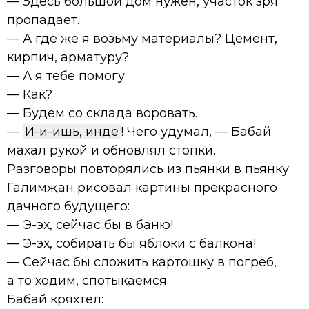
— Здесь большой дом нужен, участок зря
пропадает.
— А где же я возьму материалы? Цемент,
кирпич, арматуру?
— А я тебе помогу.
— Как?
— Будем со склада воровать.
—
И-и-ишь, инде
! Чего удумал, — Бабай
махал рукой и обновлял стопки.
Разговоры повторялись из пьянки в пьянку.
Галимҗан рисовал картины прекрасного
дачного будущего:
— Э-эх, сейчас бы в баню!
— Э-эх, собирать бы яблоки с балкона!
— Сейчас бы сложить картошку в погреб,
а то ходим, спотыкаемся.
Бабай кряхтел: