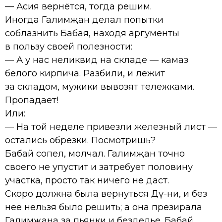
— Асия вернётся, тогда решим.
Иногда Галимҗан делал попытки
соблазнить Бабая, находя аргументы
в пользу своей полезности:
— А у нас неликвид на складе — камаз
белого кирпича. Разбили, и лежит
за складом, мужики вывозят тележками.
Пропадает!
Или:
— На той неделе привезли железный лист —
остались обрезки. Посмотришь?
Бабай сопел, молчал. Галимҗан точно
своего не упустит и затребует половину
участка, просто так ничего не даст.
Скоро должна была вернуться Дәү-әни, и без
неё нельзя было решить; а она презирала
Галимҗана за пьянки и безделье. Бабай