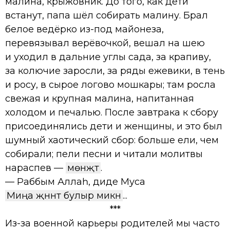
малина, крыжовник. До того, как дети
встанут, папа шёл собирать малину. Брал
белое ведёрко из-под майонеза,
перевязывал верёвочкой, вешал на шею
и уходил в дальние углы сада, за крапиву,
за колючие заросли, за ряды ежевики, в тень
и росу, в сырое логово мошкары; там росла
свежая и крупная малина, напитанная
холодом и печалью. После завтрака к сбору
присоединялись дети и женщины, и это был
шумный хаотический сбор: больше ели, чем
собирали; пели песни и читали молитвы
нараспев —
мөнәҗәт
.
— Раббым Аллаһ, диде Муса
Миңа җәннәт булыр микән
...
***
Из-за военной карьеры родителей мы часто