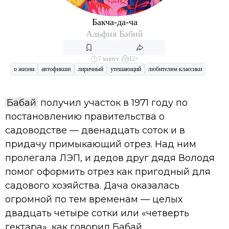
Бакча-да-ча
Альфия Бабий
7 минут
12+
о жизни
автофикшн
лиричный
утешающий
любителям классики
Бабай
получил участок в 1971 году по
постановлению правительства о
садоводстве — двенадцать соток и в
придачу примыкающий отрез. Над ним
пролегала ЛЭП, и дедов друг дядя Володя
помог оформить отрез как пригодный для
садового хозяйства. Дача оказалась
огромной по тем временам — целых
двадцать четыре сотки или «четверть
гектара», как говорил Бабай.