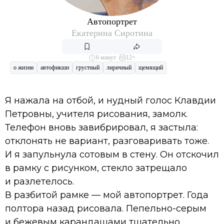
Автопортрет
Екатерина Сиротина
6 минут
12+
о жизни
автофикшн
грустный
лиричный
щемящий
Я нажала на отбой, и нудный голос Клавдии
Петровны, учителя рисования, замолк.
Телефон вновь завибрировал, я застыла:
отклонять не вариант, разговаривать тоже.
И я запульнула сотовым в стену. Он отскочил
в рамку с рисунком, стекло затрещало
и разлетелось.
В разбитой рамке — мой автопортрет. Года
полтора назад рисовала. Пепельно-серым
и бежевым карандашами тщательно