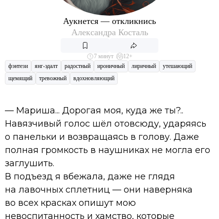
Аукнется — откликнись
Александра Косталь
7 минут
12+
фэнтези
янг-эдалт
радостный
ироничный
лиричный
утешающий
щемящий
тревожный
вдохновляющий
— Мариша... Дорогая моя, куда же ты?..
Навязчивый голос шёл отовсюду, ударяясь
о панельки и возвращаясь в голову. Даже
полная громкость в наушниках не могла его
заглушить.
В подъезд я вбежала, даже не глядя
на лавочных сплетниц — они наверняка
во всех красках опишут мою
невоспитанность и хамство, которые