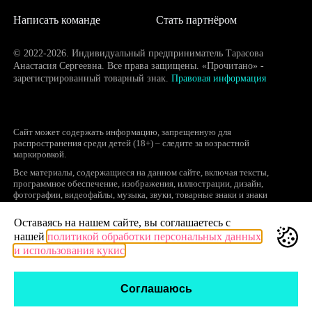
Написать команде
Стать партнёром
© 2022-2026. Индивидуальный предприниматель Тарасова
Анастасия Сергеевна. Все права защищены. «Прочитано» -
зарегистрированный товарный знак.
Правовая информация
Сайт может содержать информацию, запрещенную для
распространения среди детей (18+) – следите за возрастной
маркировкой.
Все материалы, содержащиеся на данном сайте, включая тексты,
программное обеспечение, изображения, иллюстрации, дизайн,
фотографии, видеофайлы, музыка, звуки, товарные знаки и знаки
обслуживания, логотипы и другие объекты являются охраняемыми
объектами интеллектуальной собственности, исключительные права на
Оставаясь на нашем сайте, вы соглашаетесь с
использование которых принадлежат правообладателям.
нашей
политикой обработки персональных данных
Запрещается полное или частичное копирование и распространение (в
и использования кукис
том числе, путем воспроизведения и размещения на других сайтах и
ресурсах в Интернете) в любой форме материалов сайта без ссылки на
сайт prochitano.ru.
Соглашаюсь