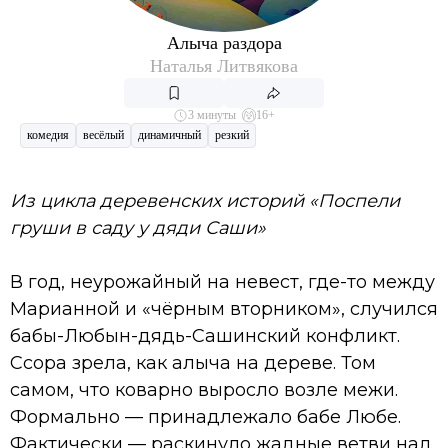
Алыча раздора
Наталья Литвякова
3 минуты
16+
комедия
весёлый
динамичный
резкий
Из цикла деревенских историй «Поспели
груши в саду у дяди Саши»
В год, неурожайный на невест, где-то между
Марианной и «чёрным вторником», случился
бабы-Любын-дядь-Сашинский конфликт.
Ссора зрела, как алыча на дереве. Том
самом, что коварно выросло возле межи.
Формально — принадлежало бабе Любе.
Фактически — раскинуло жадные ветви над