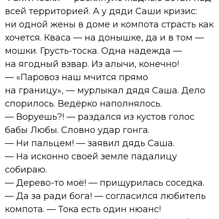
всей территорией. А у дяди Саши кризис:
ни одной жены в доме и компота страсть как
хочется. Кваса — на донышке, да и в том —
мошки. Грусть-тоска. Одна надежда —
на ягодный взвар. Из алычи, конечно!
— «Паровоз наш мчится прямо
на границу», — мурлыкал дядя Саша. Дело
спорилось. Ведёрко наполнялось.
— Воруешь?! — раздался из кустов голос
бабы Любы. Словно удар гонга.
— Ни пальцем! — заявил дядь Саша.
— На исконно своей земле падалицу
собираю.
— Дерево-то моё! — прищурилась соседка.
— Да за ради бога! — согласился любитель
компота. — Тока есть один нюанс!