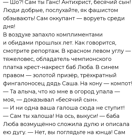
— Шо?! Сам ты Ганс! Антихрист, бесячий сын!
Люди добрые, послухайте, як фашистом
обзывають! Сам оккупант — воруеть среди
дня!
В воздухе запахло комплиментами
и обидами прошлых лет. Как говорится,
смотрите репортаж. В красном левом углу —
тяжеловес, обладатель чемпионского
платка крест-накрест баб Люба. В синем
правом — золотой призёр, трёхкратный
фингалоносец дядь Саша. На кону — компот!
— Та алыча, что ко мне в огород упала —
моя, — доказывал «бесячий сын».
— И ни одна ваша галоша сюда не ступит!
— Сам ты халоша! На ось, выкуси! — баба
Люба возмущённо сложила дулю и описала
ею дугу. — Нет, вы поглядьте на юнца! Сам