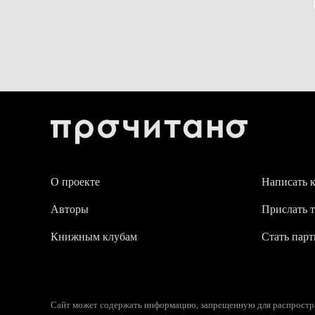
О проекте
Написать 
Авторы
Прислать т
Книжным клубам
Стать пар
Сайт может содержать информацию, запрещенную для распростран