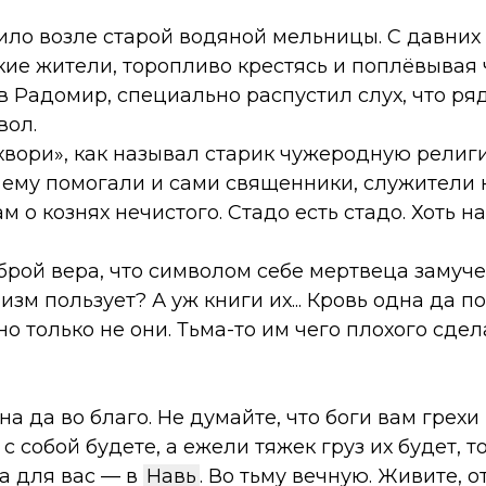
ло возле старой водяной мельницы. С давних 
ие жители, торопливо крестясь и поплёвывая 
в Радомир, специально распустил слух, что ря
вол.
вори», как называл старик чужеродную религи
м ему помогали и сами священники, служители 
 о кознях нечистого. Стадо есть стадо. Хоть н
брой вера, что символом себе мертвеца замуч
зм пользует? А уж книги их... Кровь одна да п
но только не они. Тьма-то им чего плохого сдел
а да во благо. Не думайте, что боги вам грехи 
с собой будете, а ежели тяжек груз их будет, 
а для вас — в
Навь
. Во тьму вечную. Живите, о