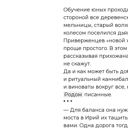
Обучение юных проходи
стороной все деревенск
мельницы, старый волх
колесом поселился дья
Приверженцев «новой х
проще простого. В это
рассказывая прихожанам
не скажут.
Да и как может быть до
и ритуальный каннибали
и виноваты вокруг все, 
Родом
писанные.
* * *
— Для баланса она нужн
моста в Ирий их тащить 
вами. Одна дорога тогд