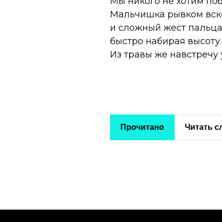
Мы никого не хотим по
Мальчишка рывком вско
и сложный жест пальцами
быстро набирая высоту.
Из травы же навстречу
Прочитано
Читать 