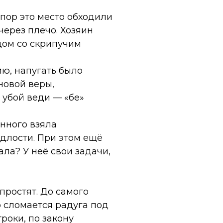
пор это место обходили
через плечо. Хозяин
дом со скрипучим
ю, напугать было
новой веры,
а убой веди — «бе»
енного взяла
одлости. При этом ещё
ала? У неё свои задачи,
простят. До самого
то сломается радуга под
троки, по закону