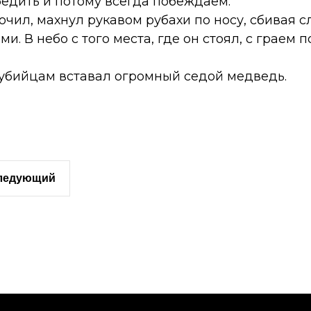
бедить и потому всегда побеждаем.
чил, махнул рукавом рубахи по носу, сбивая с
. В небо с того места, где он стоял, с граем 
 убийцам вставал огромный седой медведь.
следующий