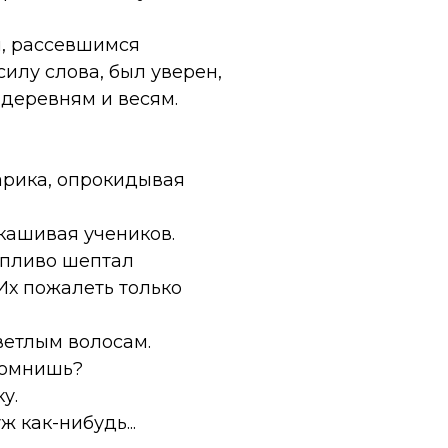
м, рассевшимся
силу слова, был уверен,
 деревням и весям.
арика, опрокидывая
кашивая учеников.
ропливо шептал
Их пожалеть только
ветлым волосам.
 помнишь?
у.
 как-нибудь...