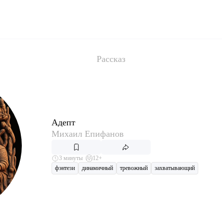
Рассказ
Адепт
Михаил Епифанов
3 минуты
12+
фэнтези
динамичный
тревожный
захватывающий