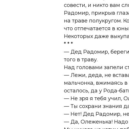
совести, и никто вам сл
Радомир, прикрыв глаз
на траве полукругом. К
что отпечатается в юны
Некоторых даже выкупа
* * *
— Дед Радомир, береги
того в траву.
Над головами запели с
— Лежи, деда, не встав
мальчонка, вжимаясь в 
осталось, да у Рода-ба
— Не зря я тебя учил, 
— Ты сохрани знания да
— Нет! Дед Радомир, не
— Да, Олеженька! Надо т