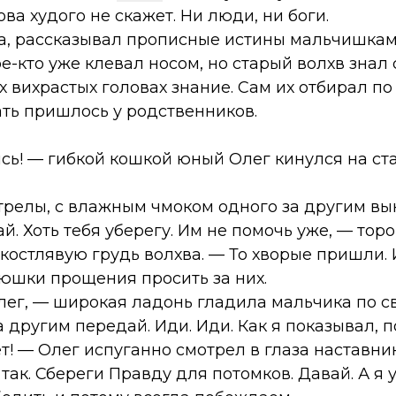
ова худого не скажет. Ни люди, ни боги.
а, рассказывал прописные истины мальчишка
ое-кто уже клевал носом, но старый волхв знал 
х вихрастых головах знание. Сам их отбирал по
ть пришлось у родственников.
сь! — гибкой кошкой юный Олег кинулся на ст
трелы, с влажным чмоком одного за другим вы
ай. Хоть тебя уберегу. Им не помочь уже, — то
костлявую грудь волхва. — То хворые пришли. 
тюшки прощения просить за них.
Олег, — широкая ладонь гладила мальчика по с
 другим передай. Иди. Иди. Как я показывал,
т! — Олег испуганно смотрел в глаза наставник
ак. Сбереги Правду для потомков. Давай. А я уж