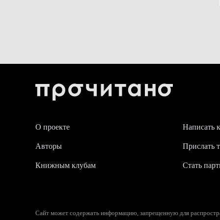
О проекте
Написать 
Авторы
Прислать т
Книжным клубам
Стать пар
Сайт может содержать информацию, запрещенную для распростран