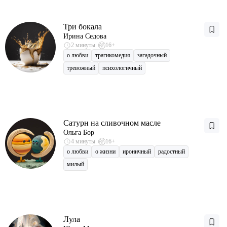
Три бокала
Ирина Седова
2 минуты
16+
о любви
трагикомедия
загадочный
тревожный
психологичный
Сатурн на сливочном масле
Ольга Бор
4 минуты
16+
о любви
о жизни
ироничный
радостный
милый
Лула