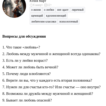
Юлия Март
6 минут
12+
о жизни
о любви
янг-эдалт
лиричный
щемящий
вдохновляющий
любителям классики
психологичный
Вопросы для обсуждения
1. Что такое «любовь»?
2. Любовь между мужчиной и женщиной всегда одинакова?
3. Есть ли у любви возраст?
4. Может ли любовь быть вечной?
5. Почему люди влюбляются?
6. Верите ли вы, что у каждого есть вторая половинка?
7. Нужен ли для счастья кто-то? Или счастье — оно внутри?
8. Возможна ли дружба между мужчиной и женщиной?
9. Бывает ли любовь опасной?