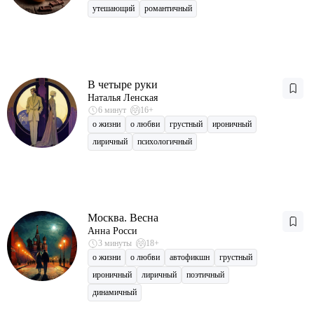
утешающий
романтичный
В четыре руки
Наталья Ленская
6 минут
16+
о жизни
о любви
грустный
ироничный
лиричный
психологичный
Москва. Весна
Анна Росси
3 минуты
18+
о жизни
о любви
автофикшн
грустный
ироничный
лиричный
поэтичный
динамичный