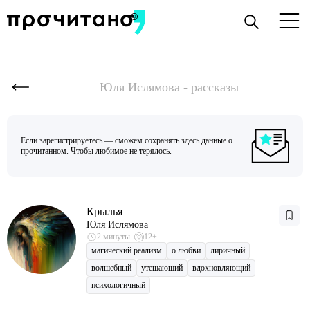
Юля Ислямова - рассказы
Если зарегистрируетесь — сможем сохранять здесь данные о
прочитанном. Чтобы любимое не терялось.
Крылья
Юля Ислямова
2 минуты
12+
магический реализм
о любви
лиричный
волшебный
утешающий
вдохновляющий
психологичный