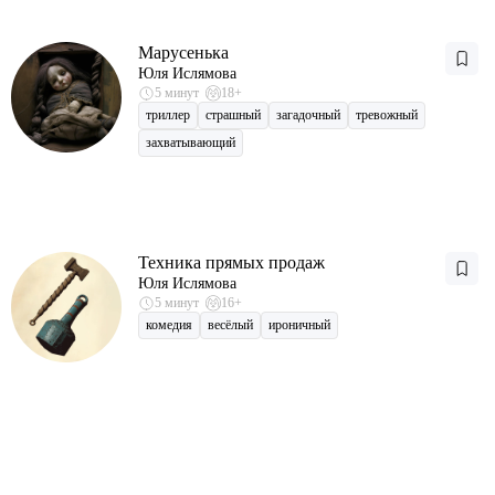
Марусенька
Юля Ислямова
5 минут
18+
триллер
страшный
загадочный
тревожный
захватывающий
Техника прямых продаж
Юля Ислямова
5 минут
16+
комедия
весёлый
ироничный