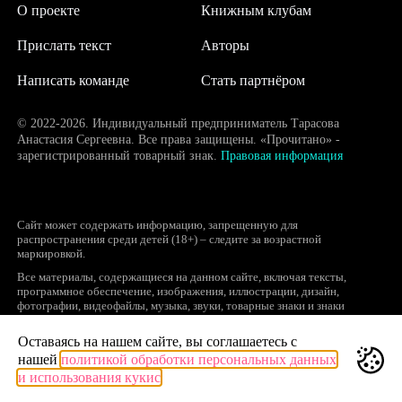
О проекте
Книжным клубам
Прислать текст
Авторы
Написать команде
Стать партнёром
© 2022-2026. Индивидуальный предприниматель Тарасова
Анастасия Сергеевна. Все права защищены. «Прочитано» -
зарегистрированный товарный знак.
Правовая информация
Сайт может содержать информацию, запрещенную для
распространения среди детей (18+) – следите за возрастной
маркировкой.
Все материалы, содержащиеся на данном сайте, включая тексты,
программное обеспечение, изображения, иллюстрации, дизайн,
фотографии, видеофайлы, музыка, звуки, товарные знаки и знаки
обслуживания, логотипы и другие объекты являются охраняемыми
объектами интеллектуальной собственности, исключительные права на
Оставаясь на нашем сайте, вы соглашаетесь с
использование которых принадлежат правообладателям.
нашей
политикой обработки персональных данных
Запрещается полное или частичное копирование и распространение (в
и использования кукис
том числе, путем воспроизведения и размещения на других сайтах и
ресурсах в Интернете) в любой форме материалов сайта без ссылки на