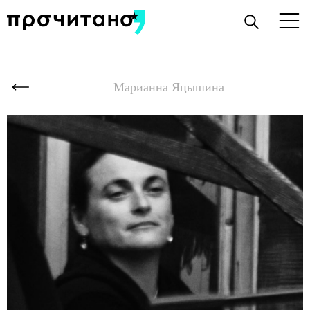
Марианна Яцышина