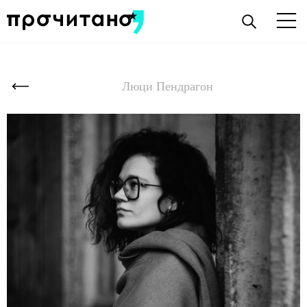
Люци Пендрагон