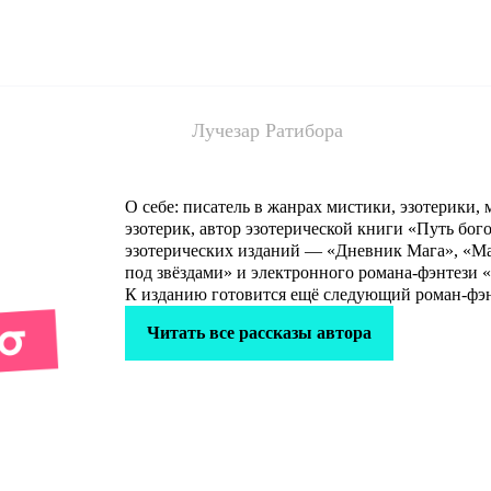
Лучезар Ратибора
О себе: писатель в жанрах мистики, эзотерики, 
эзотерик, автор эзотерической книги «Путь бог
эзотерических изданий — «Дневник Мага», «Маг
под звёздами» и электронного романа-фэнтези 
К изданию готовится ещё следующий роман-фэ
Читать все рассказы автора