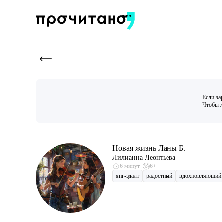
Если за
Чтобы л
Новая жизнь Ланы Б.
Лилианна Леонтьева
6 минут
6+
янг-эдалт
радостный
вдохновляющий