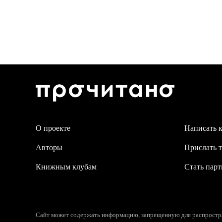
О проекте
Написать 
Авторы
Прислать т
Книжным клубам
Стать пар
Сайт может содержать информацию, запрещенную для распростран