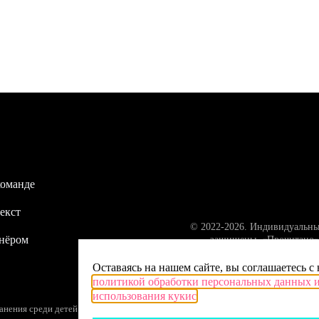
команде
екст
© 2022-2026. Индивидуальны
тнёром
защищены. «Прочитано» 
Оставаясь на нашем сайте, вы соглашаетесь с
политикой обработки персональных данных 
использования кукис
ения среди детей (18+) – следите за возрастной маркировкой.