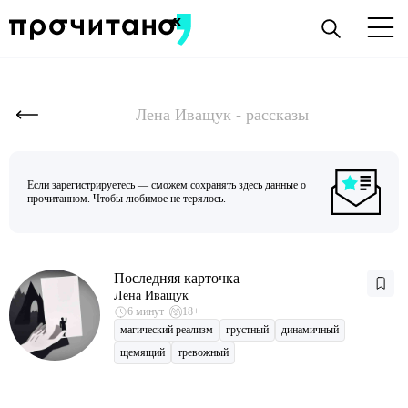
Лена Иващук - рассказы
Если зарегистрируетесь — сможем сохранять здесь данные о
прочитанном. Чтобы любимое не терялось.
Последняя карточка
Лена Иващук
6 минут
18+
магический реализм
грустный
динамичный
щемящий
тревожный