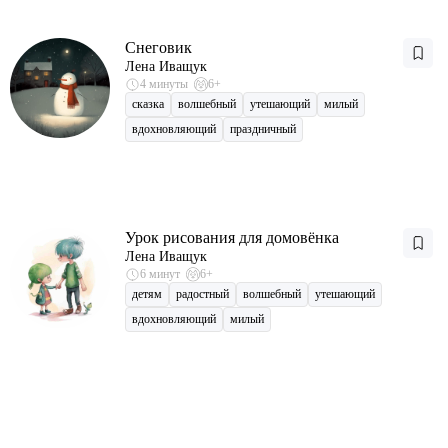
Снеговик
Лена Иващук
4 минуты
6+
сказка
волшебный
утешающий
милый
вдохновляющий
праздничный
Урок рисования для домовёнка
Лена Иващук
6 минут
6+
детям
радостный
волшебный
утешающий
вдохновляющий
милый