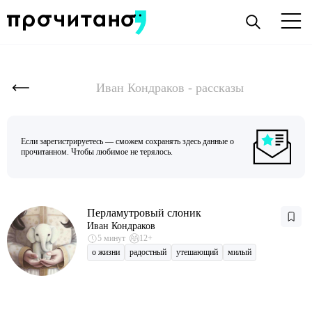
Иван Кондраков - рассказы
Если зарегистрируетесь — сможем сохранять здесь данные о
прочитанном. Чтобы любимое не терялось.
Перламутровый слоник
Иван Кондраков
5 минут
12+
о жизни
радостный
утешающий
милый