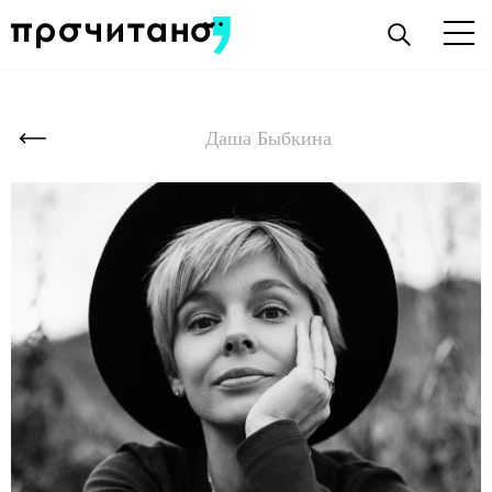
Даша Быбкина