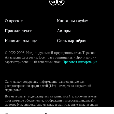
О проекте
Книжным клубам
Прислать текст
Авторы
Написать команде
Стать партнёром
© 2022-2026. Индивидуальный предприниматель Тарасова
Анастасия Сергеевна. Все права защищены. «Прочитано» -
зарегистрированный товарный знак.
Правовая информация
Сайт может содержать информацию, запрещенную для
распространения среди детей (18+) – следите за возрастной
маркировкой.
Все материалы, содержащиеся на данном сайте, включая тексты,
программное обеспечение, изображения, иллюстрации, дизайн,
фотографии, видеофайлы, музыка, звуки, товарные знаки и знаки
обслуживания, логотипы и другие объекты являются охраняемыми
объектами интеллектуальной собственности, исключительные права на