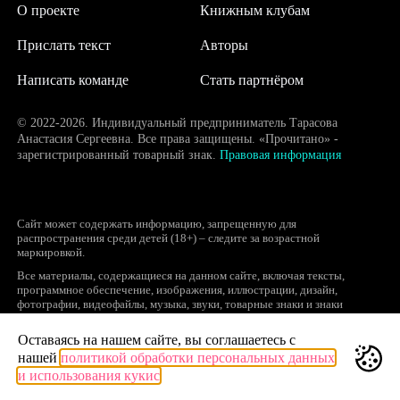
О проекте
Книжным клубам
Прислать текст
Авторы
Написать команде
Стать партнёром
© 2022-2026. Индивидуальный предприниматель Тарасова
Анастасия Сергеевна. Все права защищены. «Прочитано» -
зарегистрированный товарный знак.
Правовая информация
Сайт может содержать информацию, запрещенную для
распространения среди детей (18+) – следите за возрастной
маркировкой.
Все материалы, содержащиеся на данном сайте, включая тексты,
программное обеспечение, изображения, иллюстрации, дизайн,
фотографии, видеофайлы, музыка, звуки, товарные знаки и знаки
обслуживания, логотипы и другие объекты являются охраняемыми
объектами интеллектуальной собственности, исключительные права на
Оставаясь на нашем сайте, вы соглашаетесь с
использование которых принадлежат правообладателям.
нашей
политикой обработки персональных данных
Запрещается полное или частичное копирование и распространение (в
и использования кукис
том числе, путем воспроизведения и размещения на других сайтах и
ресурсах в Интернете) в любой форме материалов сайта без ссылки на