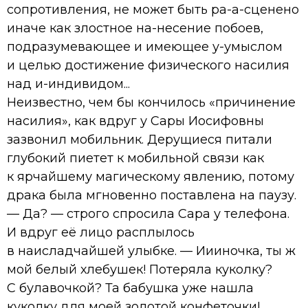
сопротивления, не может быть ра-а-сценено
иначе как злостное на-несение побоев,
подразумевающее и имеющее у-умыслом
и целью достижение физического насилия
над и-индивидом...
Неизвестно, чем бы кончилось «причинение
насилия», как вдруг у Сары Иосифовны
зазвонил мобильник. Дерущиеся питали
глубокий пиетет к мобильной связи как
к ярчайшему магическому явлению, потому
драка была мгновенно поставлена на паузу.
— Да? — строго спросила Сара у телефона.
И вдруг её лицо расплылось
в наисладчайшей улыбке. — Иииночка, ты ж
мой белый хлебушек! Потеряла куколку?
С булавочкой? Та бабушка уже нашла
куколку для моей золотой конфеточки!