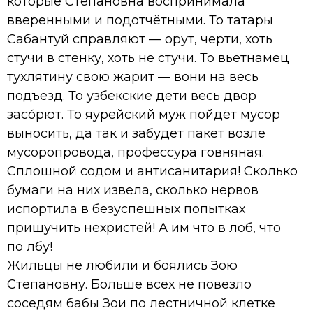
которые Степановна воспринимала
вверенными и подотчётными. То татары
Сабантуй справляют — орут, черти, хоть
стучи в стенку, хоть не стучи. То вьетнамец
тухлятину свою жарит — вони на весь
подъезд. То узбекские дети весь двор
засо́рют. То яурейский муж пойдёт мусор
выносить, да так и забудет пакет возле
мусоропровода, профессура говняная.
Сплошной содом и антисанитария! Сколько
бумаги на них извела, сколько нервов
испортила в безуспешных попытках
прищучить нехристей! А им что в лоб, что
по лбу!
Жильцы не любили и боялись Зою
Степановну. Больше всех не повезло
соседям бабы Зои по лестничной клетке