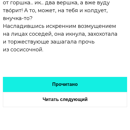
от горшка... ик... два вершка, а вже вуду
тво́рит! А то, может, на тебя и колдует,
внучка-то?
Насладившись искренним возмущением
на лицах соседей, она икнула, захохотала
и торжествующе зашагала прочь
из сосисочной.
Прочитано
Читать следующий