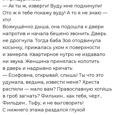
— Ах ты ж, изверги! Вуду мне подкинули!
Ото ж я тебе покажу вуду! А то я не знаю —
хто!
Возмущённо дыша, она подошла к двери
напротив и начала бешено звонить. Дверь
не дрогнула. Тогда баба Зоя отодвинула
косынку, прижалась ухом к поверхности
и замерла. Квартирное нутро не издавало
ни звука. Женщина принялась колотить
в дверь и надрывно кричать:
— Ёсифовна, открывай, слышь! Ты что это
удумала, ведьма, извести меня? Христа
распяли — мало вам? Православную хоти́шь
в гроб загнать? Филькин... как тебя, чёрт...
Фильден... Тьфу, и не выговорить!
С нижнего этажа раздался глухой