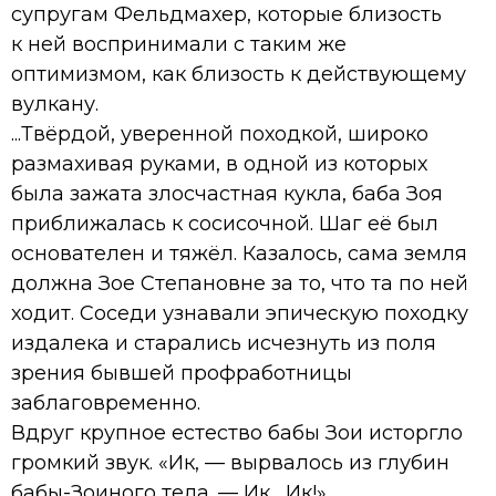
супругам Фельдмахер, которые близость
к ней воспринимали с таким же
оптимизмом, как близость к действующему
вулкану.
...Твёрдой, уверенной походкой, широко
размахивая руками, в одной из которых
была зажата злосчастная кукла, баба Зоя
приближалась к сосисочной. Шаг её был
основателен и тяжёл. Казалось, сама земля
должна Зое Степановне за то, что та по ней
ходит. Соседи узнавали эпическую походку
издалека и старались исчезнуть из поля
зрения бывшей профработницы
заблаговременно.
Вдруг крупное естество бабы Зои исторгло
громкий звук. «Ик, — вырвалось из глубин
бабы-Зоиного тела. — Ик... Ик!»