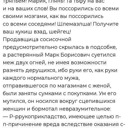
тряпьём! Марик, глянь! Та тьфу на вас
и на ваших слов! Вы поссорились со всеми
своими мозгами, как вы поссорились
со всеми соседями! Шлемазлша! Получите
ваш кукиш взад, шейгец!
Продавщица сосисочной
предусмотрительно скрылась в подсобке,
а растерянный Марк Борисович суетился
меж двух огней, не имея возможности
разнять дерущихся, ибо руки его, как руки
каждого нормального мужа,
отправившегося по магазинам с женой,
были заняты сумками с покупками. Ум его
мутился, он носился вокруг сцепившихся
женщин и бормотал невразумительное:
— Р-ррукоприкладство, имеющее целью п-
п-причинение вреда вследствие оказания с-