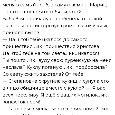
меня в самый гроб, в самую землю! Марик,
она хочет оставить тебя сиротой!
Баба Зоя поначалу остолбенела от такой
наглости, но, исторгнув громогласный «ик»,
приняла вызов.
— Да штоб тебе икалося до самого
пришествия... ик... пришествия Христова!
Да чтоб тебе на том свете... ик... икалося!
Ты пошто... ик... вуду свою яурейскую на меня
наслала? Куклу поганую... ик... подбросила?
Со свету сжить захотела? От тебе!
— Степановна скрутила кукиш и сунула его
в лицо обидчице вместе с куклой. — Я вас
всех переживу! Я ещё с ваших могилок... ик...
конфеток поем!
— Та шо вы в меня тычете своим помойным