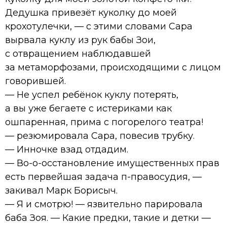
Дедушка привезёт куколку до моей
крохотулечки, — с этими словами Сара
вырвала куклу из рук бабы Зои,
с отвращением наблюдавшей
за метаморфозами, происходящими с лицом
говорившей.
— Не успел ребёнок куклу потерять,
а вы уже бегаете с истериками как
ошпаренная, прима с погорелого театра!
— резюмировала Сара, повесив трубку.
— Инночке взад отдадим.
— Во-о-осстановление имущественных прав
есть первейшая задача п-правосудия, —
закивал Марк Борисыч.
— Я и смотрю! — язвительно парировала
баба Зоя. — Какие предки, такие и детки —