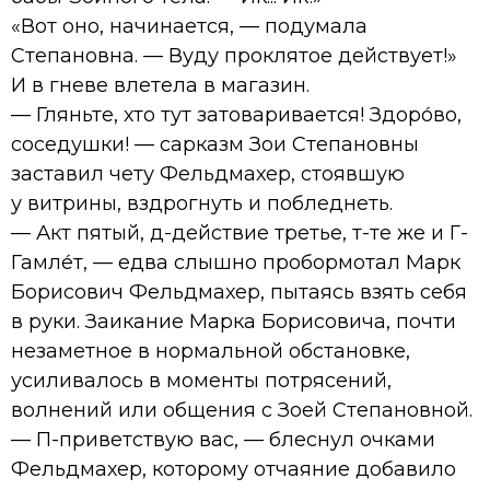
«Вот оно, начинается, — подумала
Степановна. — Вуду проклятое действует!»
И в гневе влетела в магазин.
— Гляньте, хто тут затоваривается! Здоро́во,
соседушки! — сарказм Зои Степановны
заставил чету Фельдмахер, стоявшую
у витрины, вздрогнуть и побледнеть.
— Акт пятый, д-действие третье, т-те же и Г-
Гамле́т, — едва слышно пробормотал Марк
Борисович Фельдмахер, пытаясь взять себя
в руки. Заикание Марка Борисовича, почти
незаметное в нормальной обстановке,
усиливалось в моменты потрясений,
волнений или общения с Зоей Степановной.
— П-приветствую вас, — блеснул очками
Фельдмахер, которому отчаяние добавило