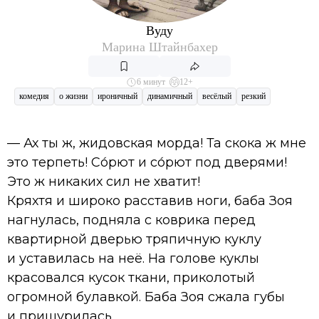
Вуду
Марина Штайнбахер
6 минут
12+
комедия
о жизни
ироничный
динамичный
весёлый
резкий
— Ах ты ж, жидовская морда! Та скока ж мне
это терпеть! Со́рют и со́рют под дверями!
Это ж никаких сил не хватит!
Кряхтя и широко расставив ноги, баба Зоя
нагнулась, подняла с коврика перед
квартирной дверью тряпичную куклу
и уставилась на неё. На голове куклы
красовался кусок ткани, приколотый
огромной булавкой. Баба Зоя сжала губы
и прищурилась.