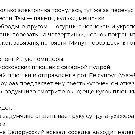
только электричка тронулась, тут же за переку
если. Там — пакеты, кульки, мешочки.
рброды, в другом — огурцы с чесноком и укроп
урцы порезать на четвертинки, чеснок покрошит
акет, завязать, потрясти. Минут через десять 
елёный лук, помидоры.
московских плюшек с сахарной пудрой.
й плюшки и отправляет в рот. Её супруг (ухаж
ару раз предлагает ему съесть кусочек, он отка
к, задумчиво смотрит в окно; ещё кусок плюшк
едет.
а задумчиво отщипывает руку супруга-ухажёра-
ом.
а Белорусский вокзал, соседка выходит налег