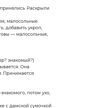
с принялись. Раскрыли
ом, малосольные.
ь, добавить укроп,
готовы — малосольные,
ёр? знакомый?)
зывается. Она
и. Принимается
знакомого, потом ухо,
ке с дамской сумочкой.