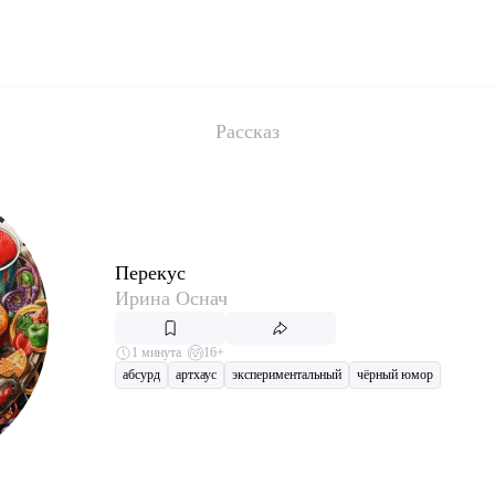
Рассказ
Перекус
Ирина Оснач
1 минута
16+
абсурд
артхаус
экспериментальный
чёрный юмор