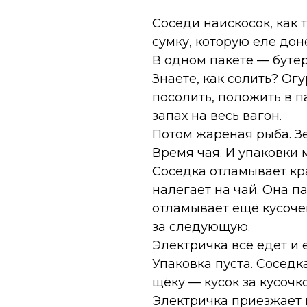
Соседи наискосок, как 
сумку, которую еле дон
В одном пакете — буте
Знаете, как солить? Ог
посолить, положить в п
запах на весь вагон.
Потом жареная рыба. З
Время чая. И упаковки 
Соседка отламывает кра
налегает на чай. Она п
отламывает ещё кусоче
за следующую.
Электричка всё едет и 
Упаковка пуста. Соседк
щёку — кусок за кусочк
Электричка приезжает н