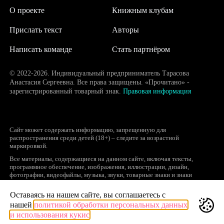
О проекте
Книжным клубам
Прислать текст
Авторы
Написать команде
Стать партнёром
© 2022-2026. Индивидуальный предприниматель Тарасова
Анастасия Сергеевна. Все права защищены. «Прочитано» -
зарегистрированный товарный знак.
Правовая информация
Сайт может содержать информацию, запрещенную для
распространения среди детей (18+) – следите за возрастной
маркировкой.
Все материалы, содержащиеся на данном сайте, включая тексты,
программное обеспечение, изображения, иллюстрации, дизайн,
фотографии, видеофайлы, музыка, звуки, товарные знаки и знаки
обслуживания, логотипы и другие объекты являются охраняемыми
объектами интеллектуальной собственности, исключительные права на
Оставаясь на нашем сайте, вы соглашаетесь с
использование которых принадлежат правообладателям.
нашей
политикой обработки персональных данных
Запрещается полное или частичное копирование и распространение (в
и использования кукис
том числе, путем воспроизведения и размещения на других сайтах и