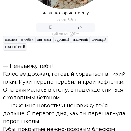
Глаза, которые не лгут
Элен Ош
6 минут
12+
мистика
о любви
янг-эдалт
грустный
лиричный
щемящий
философский
— Ненавижу тебя!
Голос её дрожал, готовый сорваться в тихий
плач. Руки нервно теребили край кофточки.
Она вжималась в стену, в надежде слиться
с холодным бетоном.
— Тоже мне новость! Я ненавижу тебя
дольше. С первого дня, как ты перешагнула
порог школы.
Губы, покрытые нежно-розовым блеском,