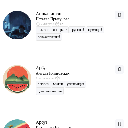
Апокалипсис
Наталья Прыгунова
3 минуты
12+
о жизни
янг-эдалт
грустный
щемящий
психологичный
Арбуз
Айгуль Клиновская
4 минуты
6+
о жизни
милый
утешающий
вдохновляющий
Арбуз
Екатерина Иващенко