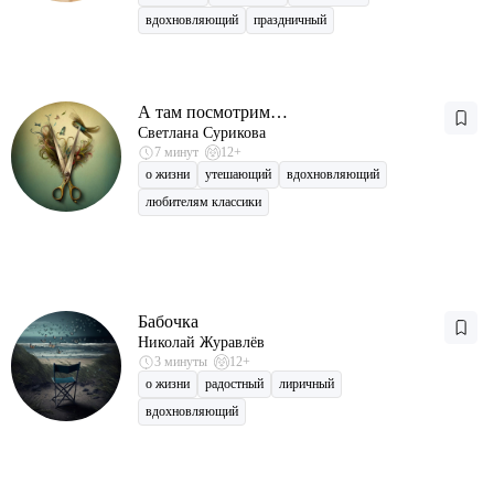
вдохновляющий
праздничный
А там посмотрим…
Светлана Сурикова
7 минут
12+
о жизни
утешающий
вдохновляющий
любителям классики
Бабочка
Николай Журавлёв
3 минуты
12+
о жизни
радостный
лиричный
вдохновляющий