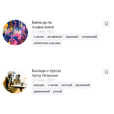
Бакча-да-ча
Альфия Бабий
7 минут
12+
о жизни
автофикшн
лиричный
утешающий
любителям классики
Баллада о трусах
Артур Петрушин
5 минут
18+
комедия
о жизни
весёлый
ироничный
динамичный
резкий