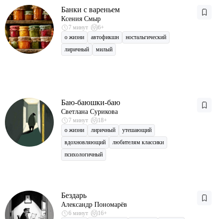
Банки с вареньем
Ксения Смыр
7 минут
6+
о жизни
автофикшн
ностальгический
лиричный
милый
Баю-баюшки-баю
Светлана Сурикова
7 минут
18+
о жизни
лиричный
утешающий
вдохновляющий
любителям классики
психологичный
Бездарь
Александр Пономарёв
6 минут
16+