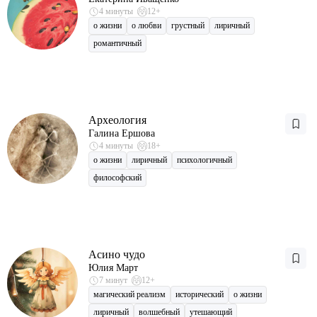
4 минуты
12+
о жизни
о любви
грустный
лиричный
романтичный
Археология
Галина Ершова
4 минуты
18+
о жизни
лиричный
психологичный
философский
Асино чудо
Юлия Март
7 минут
12+
магический реализм
исторический
о жизни
лиричный
волшебный
утешающий