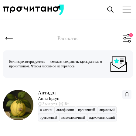
Рассказы
Если зарегистрируетесь — сможем сохранять здесь данные о
прочитанном. Чтобы любимое не терялось.
Антидот
Анна Браун
3 минуты
18+
о жизни
автофикшн
ироничный
лиричный
тревожный
психологичный
вдохновляющий