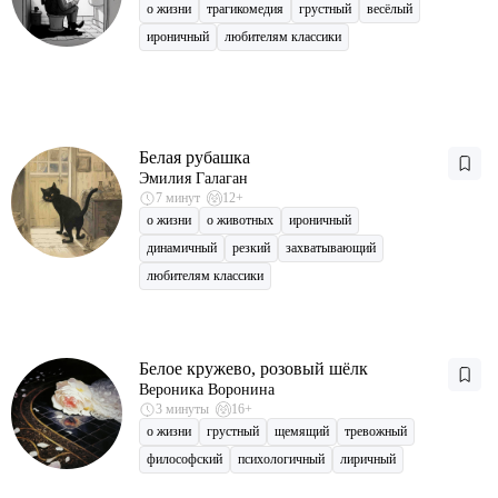
о жизни
трагикомедия
грустный
весёлый
ироничный
любителям классики
Белая рубашка
Эмилия Галаган
7 минут
12+
о жизни
о животных
ироничный
динамичный
резкий
захватывающий
любителям классики
Белое кружево, розовый шёлк
Вероника Воронина
3 минуты
16+
о жизни
грустный
щемящий
тревожный
философский
психологичный
лиричный