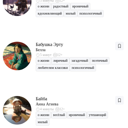
3 минуты
12+
о жизни
радостный
ироничный
вдохновляющий
милый
психологичный
Бабушка Эрту
Белла
5 минут
12+
о жизни
лиричный
загадочный
поэтичный
любителям классики
психологичный
Байба
Анна Агиева
4 минуты
12+
о жизни
весёлый
ироничный
утешающий
милый