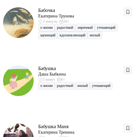
Бабочка
Екатерина Трунова
3 минуты
16+
о жизни
радостный
лиричный
утешающий
щемящий
вдохновляющий
милый
Бабушка
Даша Быбкина
5 минут
6+
о жизни
радостный
милый
утешающий
Бабушка Маня
Екатерина Тренина