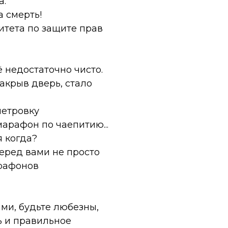
а:
а смерть!
итета по защите прав
 недостаточно чисто.
акрыв дверь, стало
метровку
марафон по чаепитию...
я когда?
перед вами не просто
арафонов
ми, будьте любезны,
ь и правильное