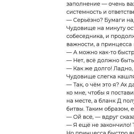
заполнение — очень ва
системность и ответств
— Серьёзно? Бумаги над
Чудовище на минуту ос
собеседника, и продолж
важности, а принцесса
— А можно как-то быстр
— Нет, всё должно быть 
— Как же долго! Ладно,
Чудовище слегка кашля
— Так, о чём это я? Ах 
ко мне, чтобы я постави
на месте, а бланк Д по
битвы. Таким образом, 
— Ой всё, — вдруг сказ
— Я ещё не закончило! Та
Но принцесса быстро вы