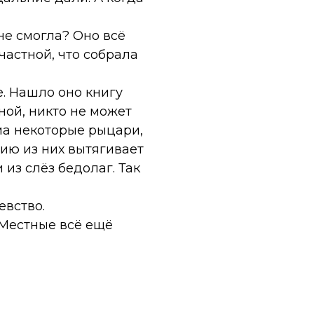
не смогла? Оно всё
частной, что собрала
е. Нашло оно книгу
ной, никто не может
ума некоторые рыцари,
гию из них вытягивает
 из слёз бедолаг. Так
евство.
 Местные всё ещё