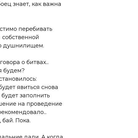
ец знает, как важна
устимо перебивать
м собственной
го душнилищем.
овора о битвах...
я будем?
становилось:
 будет явиться снова
о будет заполнить
ешение на проведение
рекомендовало...
бай. Пока.
дальние дали. А когда