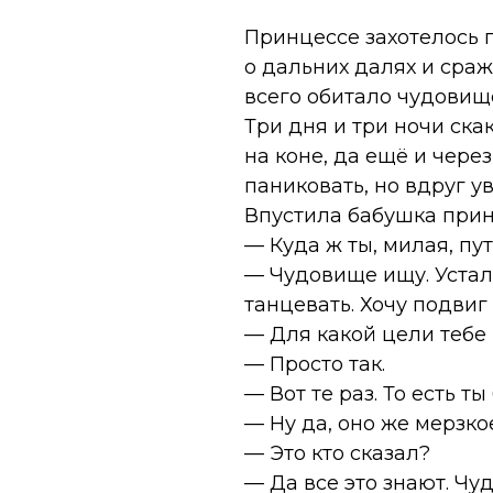
Принцессе захотелось 
о дальних далях и сраж
всего обитало чудовище
Три дня и три ночи ска
на коне, да ещё и через
паниковать, но вдруг у
Впустила бабушка прин
— Куда ж ты, милая, п
— Чудовище ищу. Устала
танцевать. Хочу подвиг
— Для какой цели тебе
— Просто так.
— Вот те раз. То есть 
— Ну да, оно же мерзко
— Это кто сказал?
— Да все это знают. Чу