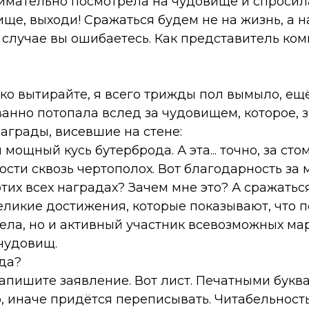
имательно посмотрела на чудовище и спросил
ще, выходи! Сражаться будем не на жизнь, а н
 случае вы ошибаетесь. Как представитель ком
ко вытирайте, я всего трижды пол вымыло, ещё
анно потопала вслед за чудовищем, которое, з
аграды, висевшие на стене:
мощный кусь бутерброда. А эта... точно, за сто
сти сквозь чертополох. Вот благодарность за 
этих всех наградах? Зачем мне это? А сражатьс
еликие достижения, которые показывают, что 
ела, но и активный участник всевозможных м
чудовищ.
 да?
апишите заявление. Вот лист. Печатными буква
, иначе придётся переписывать. Читабельност