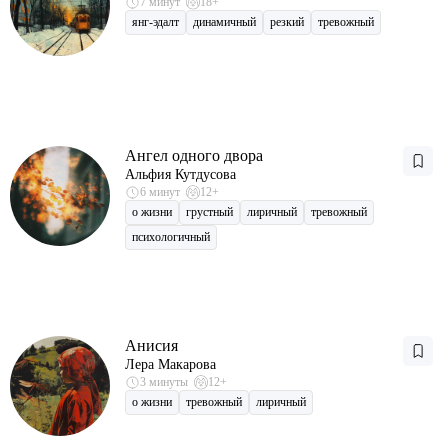
7 минут
18+
янг-эдалт
динамичный
резкий
тревожный
Ангел одного двора
Альфия Кутдусова
6 минут
12+
о жизни
грустный
лиричный
тревожный
психологичный
Анисия
Лера Макарова
3 минуты
12+
о жизни
тревожный
лиричный