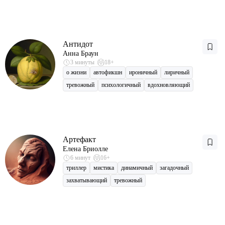
Антидот
Анна Браун
3 минуты
18+
о жизни
автофикшн
ироничный
лиричный
тревожный
психологичный
вдохновляющий
Артефакт
Елена Бриолле
6 минут
16+
триллер
мистика
динамичный
загадочный
захватывающий
тревожный