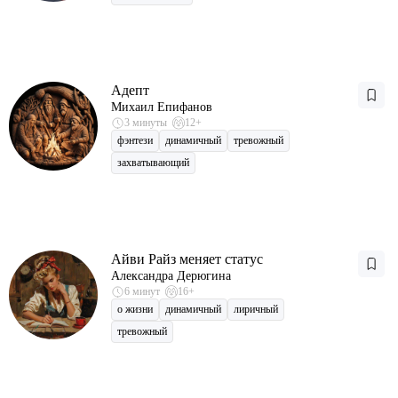
Адепт
Михаил Епифанов
3 минуты
12+
фэнтези
динамичный
тревожный
захватывающий
Айви Райз меняет статус
Александра Дерюгина
6 минут
16+
о жизни
динамичный
лиричный
тревожный