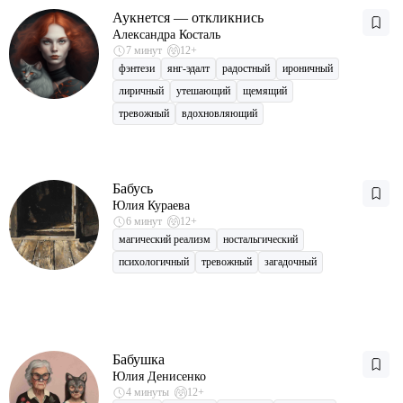
Аукнется — откликнись
Александра Косталь
7 минут
12+
фэнтези
янг-эдалт
радостный
ироничный
лиричный
утешающий
щемящий
тревожный
вдохновляющий
Бабусь
Юлия Кураева
6 минут
12+
магический реализм
ностальгический
психологичный
тревожный
загадочный
Бабушка
Юлия Денисенко
4 минуты
12+