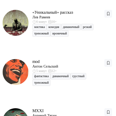
«Уникальный» рассказ
Лев Рамеев
6 минут
16+
мистика
комедия
динамичный
резкий
тревожный
ироничный
mod
Антон Сельский
5 минут
12+
фантастика
динамичный
грустный
тревожный
MXXI
Артемий Тягин