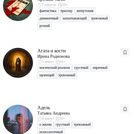
2 минуты
18+
фантастика
триллер
антиутопия
динамичный
захватывающий
тревожный
резкий
Агата и кости
Ирина Родионова
5 минут
16+
магический реализм
грустный
лиричный
щемящий
тревожный
Адель
Татьяна Андреева
6 минут
18+
о жизни
грустный
тревожный
психологичный