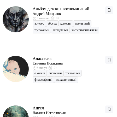
Альбом детских воспоминаний
Андрей Могдалов
3 минуты
18+
артхаус
абсурд
комедия
ироничный
тревожный
загадочный
экспериментальный
Анастасия
Евгения Покидина
6 минут
12+
о жизни
лиричный
тревожный
философский
психологичный
Ангел
Наталья Нагорянская