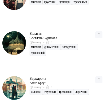
мистика
грустный
щемящий
тревожный
Балаган
Светлана Сурикова
4 минуты
12+
мистика
динамичный
загадочный
тревожный
Баркарола
Анна Браун
3 минуты
12+
о любви
грустный
тревожный
лиричный