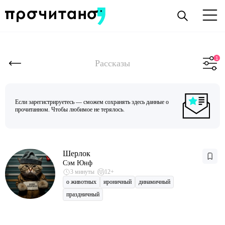
Рассказы
Если зарегистрируетесь — сможем сохранять здесь данные о
прочитанном. Чтобы любимое не терялось.
Шерлок
Сэм Юнф
3 минуты
12+
о животных
ироничный
динамичный
праздничный