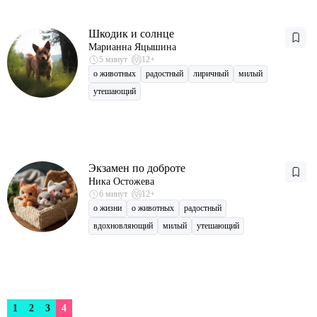
Шкодик и солнце
Марианна Яцышина
5 минут
12+
о животных
радостный
лиричный
милый
утешающий
Экзамен по доброте
Ника Остожева
6 минут
12+
о жизни
о животных
радостный
вдохновляющий
милый
утешающий
1
2
3
4