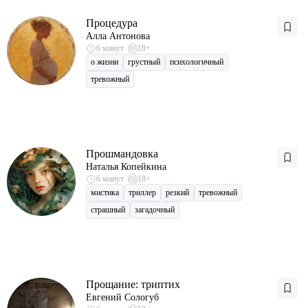
Процедура
Алла Антонова
6 минут
18+
о жизни
грустный
психологичный
тревожный
Прошмандовка
Наталья Копейкина
6 минут
18+
мистика
триллер
резкий
тревожный
страшный
загадочный
Прощание: триптих
Евгений Сологуб