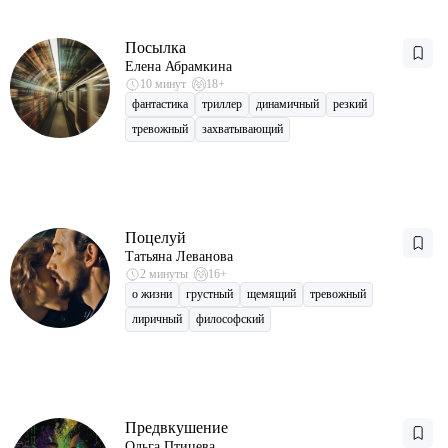
Посылка
Елена Абрамкина
10 минут
18+
фантастика
триллер
динамичный
резкий
тревожный
захватывающий
Поцелуй
Татьяна Леванова
2 минуты
16+
о жизни
грустный
щемящий
тревожный
лиричный
философский
Предвкушение
Ольга Птицева