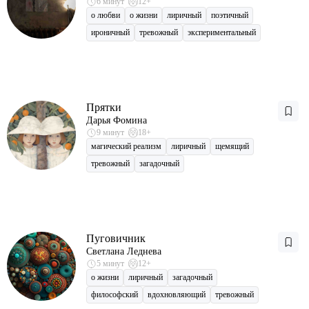
6 минут
12+
о любви
о жизни
лиричный
поэтичный
ироничный
тревожный
экспериментальный
Прятки
Дарья Фомина
9 минут
18+
магический реализм
лиричный
щемящий
тревожный
загадочный
Пуговичник
Светлана Леднева
5 минут
12+
о жизни
лиричный
загадочный
философский
вдохновляющий
тревожный