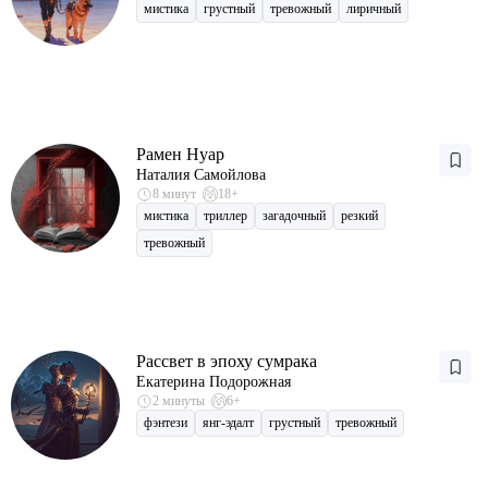
мистика
грустный
тревожный
лиричный
Рамен Нуар
Наталия Самойлова
8 минут
18+
мистика
триллер
загадочный
резкий
тревожный
Рассвет в эпоху сумрака
Екатерина Подорожная
2 минуты
6+
фэнтези
янг-эдалт
грустный
тревожный