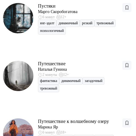
Пустяки
Марго Скоробогатова
6 минут
12+
янг-эдалт
динамичный
резкий
тревожный
психологичный
Путешествие
Наталья Гунина
2 минуты
12+
фантастика
динамичный
загадочный
тревожный
Путешествие к волшебному озеру
Марика Яр
6 минут
18+