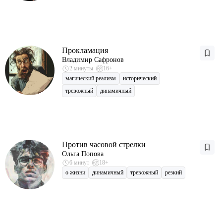
Прокламация
Владимир Сафронов
2 минуты
16+
магический реализм
исторический
тревожный
динамичный
Против часовой стрелки
Ольга Попова
6 минут
18+
о жизни
динамичный
тревожный
резкий