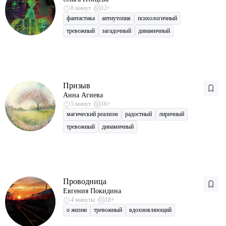
8 минут
12+
фантастика
антиутопия
психологичный
тревожный
загадочный
динамичный
Призыв
Анна Агиева
5 минут
16+
магический реализм
радостный
лиричный
тревожный
динамичный
Проводница
Евгения Покидина
4 минуты
18+
о жизни
тревожный
вдохновляющий