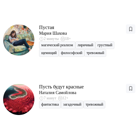
Пустая
Мария Шахова
2 минуты
18+
магический реализм
лиричный
грустный
щемящий
философский
тревожный
Пусть будут красные
Наталия Самойлова
7 минут
12+
фантастика
загадочный
тревожный