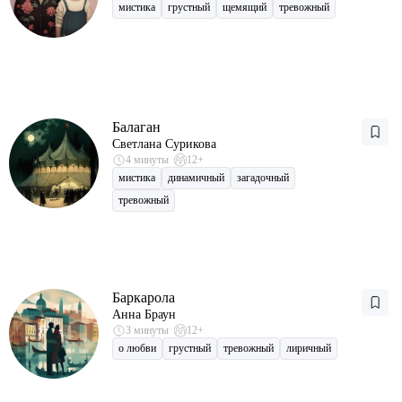
мистика
грустный
щемящий
тревожный
Балаган
Светлана Сурикова
4 минуты
12+
мистика
динамичный
загадочный
тревожный
Баркарола
Анна Браун
3 минуты
12+
о любви
грустный
тревожный
лиричный