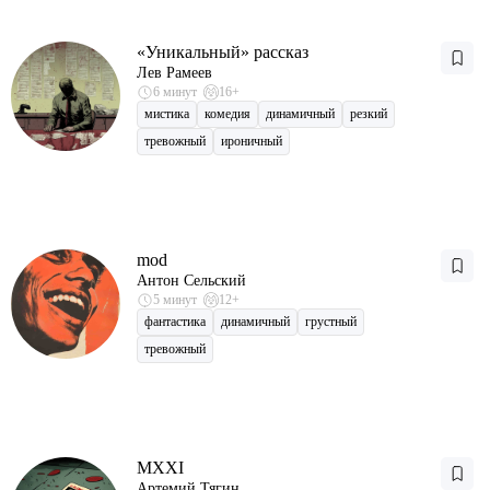
«Уникальный» рассказ
Лев Рамеев
6 минут
16+
мистика
комедия
динамичный
резкий
тревожный
ироничный
mod
Антон Сельский
5 минут
12+
фантастика
динамичный
грустный
тревожный
MXXI
Артемий Тягин