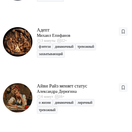
Адепт
Михаил Епифанов
3 минуты
12+
фэнтези
динамичный
тревожный
захватывающий
Айви Райз меняет статус
Александра Дерюгина
6 минут
16+
о жизни
динамичный
лиричный
тревожный