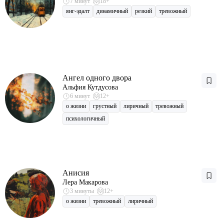
7 минут
18+
янг-эдалт
динамичный
резкий
тревожный
Ангел одного двора
Альфия Кутдусова
6 минут
12+
о жизни
грустный
лиричный
тревожный
психологичный
Анисия
Лера Макарова
3 минуты
12+
о жизни
тревожный
лиричный