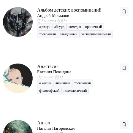
Альбом детских воспоминаний
Андрей Могдалов
3 минуты
18+
артхаус
абсурд
комедия
ироничный
тревожный
загадочный
экспериментальный
Анастасия
Евгения Покидина
6 минут
12+
о жизни
лиричный
тревожный
философский
психологичный
Ангел
Наталья Нагорянская