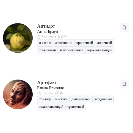
Антидот
Анна Браун
3 минуты
18+
о жизни
автофикшн
ироничный
лиричный
тревожный
психологичный
вдохновляющий
Артефакт
Елена Бриолле
6 минут
16+
триллер
мистика
динамичный
загадочный
захватывающий
тревожный