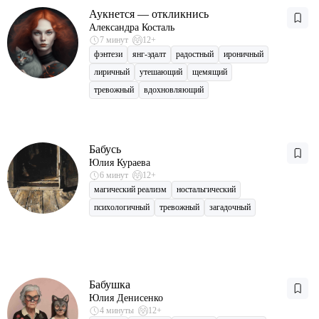
Аукнется — откликнись
Александра Косталь
7 минут
12+
фэнтези
янг-эдалт
радостный
ироничный
лиричный
утешающий
щемящий
тревожный
вдохновляющий
Бабусь
Юлия Кураева
6 минут
12+
магический реализм
ностальгический
психологичный
тревожный
загадочный
Бабушка
Юлия Денисенко
4 минуты
12+