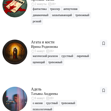
2 минуты
18+
фантастика
триллер
антиутопия
динамичный
захватывающий
тревожный
резкий
Агата и кости
Ирина Родионова
5 минут
16+
магический реализм
грустный
лиричный
щемящий
тревожный
Адель
Татьяна Андреева
6 минут
18+
о жизни
грустный
тревожный
психологичный