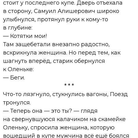
стоит у последнего купе. Дверь отъехала
в сторону, Самуил Алишерович широко
улыбнулся, протянул руки к кому-то
в глубине:
— Котятки мои!
Там защебетали внезапно радостно,
вскрикнула женщина. Но перед тем, как
шагнуть вперёд, старик обернулся
к Оленьке:
— Беги.
* * *
Что-то лязгнуло, стукнулись вагоны, Поезд
тронулся.
— Теперь она — это ты? — глядя
на свернувшуюся калачиком на скамейке
Оленьку, спросила женщина, которую
вошедший в купе мужчина всё ещё боялся