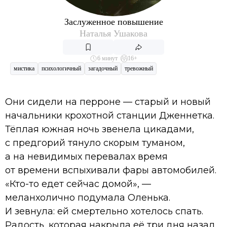
Заслуженное повышение
Наталья Ушакова
6 минут
16+
мистика
психологичный
загадочный
тревожный
Они сидели на перроне — старый и новый
начальники крохотной станции Дженнетка.
Тёплая южная ночь звенела цикадами,
с предгорий тянуло скорым туманом,
а на невидимых перевалах время
от времени вспыхивали фары автомобилей.
«Кто-то едет сейчас домой», —
меланхолично подумала Оленька.
И зевнула: ей смертельно хотелось спать.
Радость, которая накрыла её три дня назад,