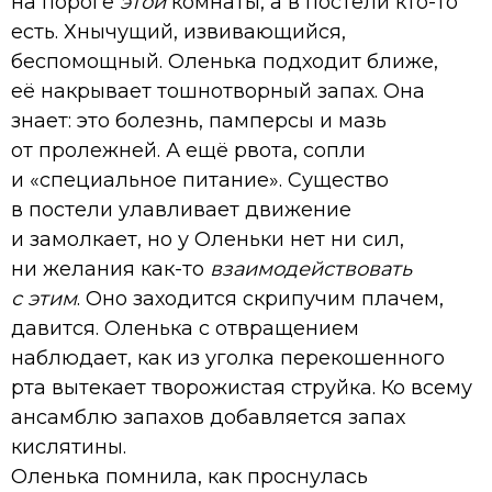
на пороге
этой
комнаты, а в постели кто-то
есть. Хнычущий, извивающийся,
беспомощный. Оленька подходит ближе,
её накрывает тошнотворный запах. Она
знает: это болезнь, памперсы и мазь
от пролежней. А ещё рвота, сопли
и «специальное питание». Существо
в постели улавливает движение
и замолкает, но у Оленьки нет ни сил,
ни желания как-то
взаимодействовать
с этим
. Оно заходится скрипучим плачем,
давится. Оленька с отвращением
наблюдает, как из уголка перекошенного
рта вытекает творожистая струйка. Ко всему
ансамблю запахов добавляется запах
кислятины.
Оленька помнила, как проснулась