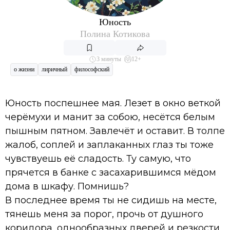
Юность
Полина Котикова
3 минуты
12+
о жизни
лиричный
философский
Юность поспешнее мая. Лезет в окно веткой
черёмухи и манит за собою, несётся белым
пышным пятном. Завлечёт и оставит. В толпе
жалоб, соплей и заплаканных глаз ты тоже
чувствуешь её сладость. Ту самую, что
прячется в банке с засахарившимся мёдом
дома в шкафу. Помнишь?
В последнее время ты не сидишь на месте,
тянешь меня за порог, прочь от душного
коридора, однообразных дверей и резкости