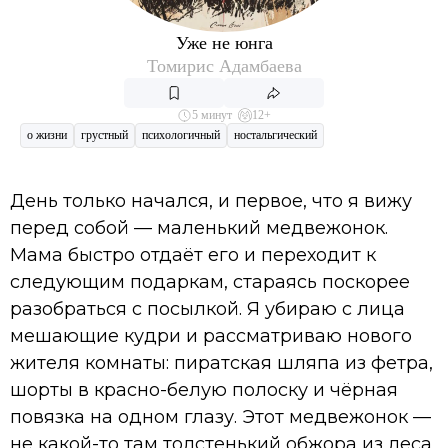
Уже не юнга
Томирис Адамбаева
5 минут
12+
о жизни
грустный
психологичный
ностальгический
День только начался, и первое, что я вижу
перед собой — маленький медвежонок.
Мама быстро отдаёт его и переходит к
следующим подаркам, стараясь поскорее
разобраться с посылкой. Я убираю с лица
мешающие кудри и рассматриваю нового
жителя комнаты: пиратская шляпа из фетра,
шорты в красно-белую полоску и чёрная
повязка на одном глазу. Этот медвежонок —
не какой-то там толстенький обжора из леса,