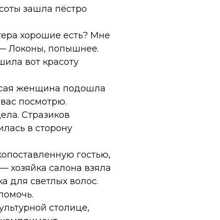
асоты зашла пёстро
стера хорошие есть? Мне
 — Локоны, попышнее.
ила вот красоту
лосая женщина подошла
 вас посмотрю.
дела. Стразиков
илась в сторону
окопоставленную гостью,
, — хозяйка салона взяла
а для светлых волос.
помочь.
культурной столице,