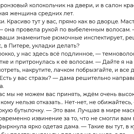
ронзовый колокольчик на двери, и в салон кр
ная женщина средних лет.
и. Красиво тут у вас, прямо как во дворце. Ма
 — она провела рукой по выбеленным волосам.
ваши знаменитые рюмочные инспектирует, реш
с, в Питере, укладки делать?
рокко, у нас здесь всё подлинное, — темново
ке и притронулась к её волосам. — Дайте я на
мотреть, накрутите, лачком побрызгайте, и все 
Есть у вас стразы? — дама решительно направ
а.
йчас мы не можем вас принять, ждём очень выс
 кому нельзя отказать... Нет-нет, не обижайтесь
ркую бутылочку. — Это вам. Лучшая в мире маск
временно извинение за то, что не смогли вам 
фыркнула ярко одетая дама. — Такие вы тут, в 