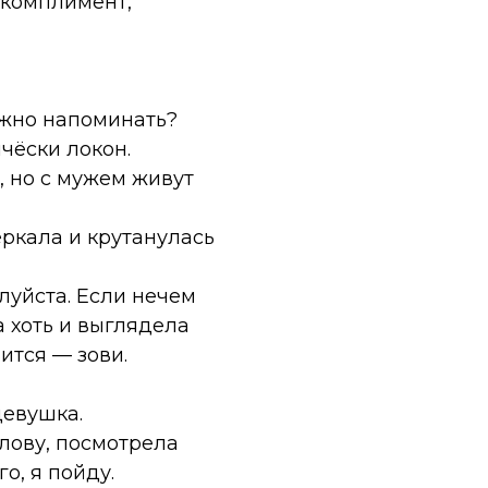
 комплимент,
можно напоминать?
чёски локон.
, но с мужем живут
еркала и крутанулась
алуйста. Если нечем
а хоть и выглядела
ится — зови.
девушка.
олову, посмотрела
о, я пойду.