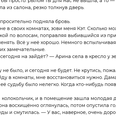
бы просто: рылом ты для нас не вышла, а то —
ла из салона, резко толкнув дверь.
просительно подняла бровь.
не в своих комнатах, зови меня Кэт. Сколько 
ой по волосам, поправляя выбившийся из при
енять. Всё у неё хорошо. Немного вспыльчивая
них замечательные.
сегодня на зайдёт? — Арина села в кресло у з
 не было, и сегодня не будет. Не крутись, пож
ойду в комнаты, мне восстановиться нужно. Дам
 её судьбу было нелегко. Когда кто-нибудь появ
 колокольчик, и в помещение зашла молодая 
 она восхищённо оглянулась, потом опустила г
ды и смутилась. — У вас, наверное, очень дорог