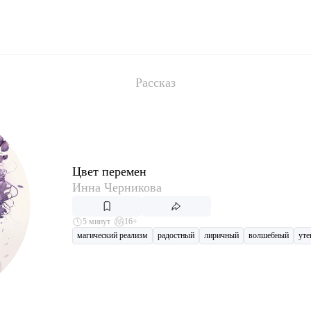
Рассказ
Цвет перемен
Инна Черникова
5 минут
16+
магический реализм
радостный
лиричный
волшебный
ут