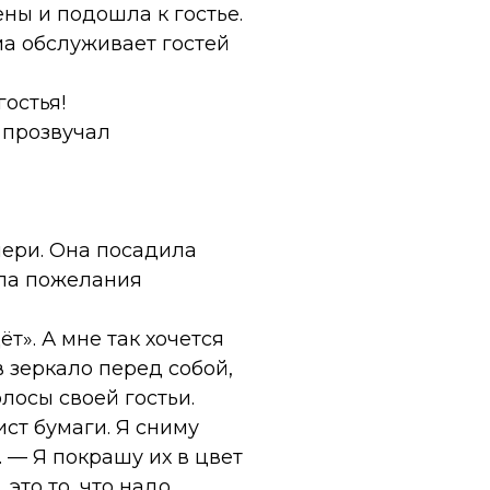
ены и подошла к гостье.
ма обслуживает гостей
гостья!
 прозвучал
чери. Она посадила
ала пожелания
т». А мне так хочется
 зеркало перед собой,
лосы своей гостьи.
ст бумаги. Я сниму
. — Я покрашу их в цвет
это то, что надо.