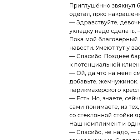
Приглушённо звякнул б
одетая, ярко накрашен
— Здравствуйте, девочк
укладку надо сделать,
Пока мой благоверный 
навести. Умеют тут у ва
— Спасибо. Позднее ба
к потенциальной клиент
— Ой, да что на меня с
добавьте, жемчужинок. 
парикмахерского кресл
— Есть. Но, знаете, се
сами понимаете, из тех,
со стеклянной стойки я
Наш комплимент и одно
— Спасибо, не надо, — 