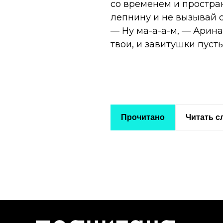
со временем и простран
лепнину и не вызывай с
— Ну ма-а-а-м, — Арина
твои, и завитушки пусть 
Прочитано
Читать 