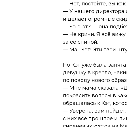
— Нет, постойте, вы ка
— У нашего директора с
и делает огромные скид
— Кэ-э-эт? — она подбеж
— Не кричи. Я всё виж
за её спиной.
— Ма... Кэт! Эти твои 
Но Кэт уже была занят
девушку в кресло, нак
по поводу нового образ
— Мне мама сказала: «Д
покрасить волосы в как
обращалась к Кэт, кото
— Уверена, вам пойдёт.
с них всё прошлое и ли
сиреневых кустов на Мар