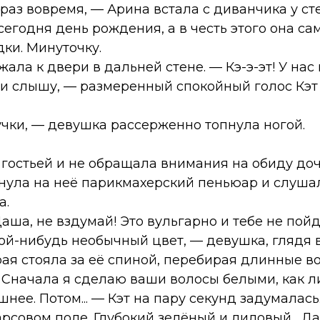
к раз вовремя, — Арина встала с диванчика у ст
егодня день рождения, а в честь этого она са
ки. Минуточку.
ала к двери в дальней стене. — Кэ-э-эт! У нас 
у и слышу, — размеренный спокойный голос Кэт
штучки, — девушка рассерженно топнула ногой.
а гостьей и не обращала внимания на обиду до
инула на неё парикмахерский пеньюар и слуш
а.
аша, не вздумай! Это вульгарно и тебе не пойдё
ой-нибудь необычный цвет, — девушка, глядя в
рая стояла за её спиной, перебирая длинные во
 Сначала я сделаю ваши волосы белыми, как ли
шнее. Потом... — Кэт на пару секунд задумалась
совом поле. Глубокий зелёный и лиловый... Да, 