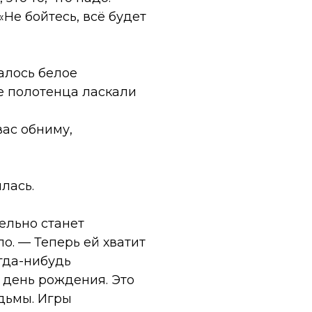
Не бойтесь, всё будет
алось белое
е полотенца ласкали
вас обниму,
лась.
тельно станет
о. — Теперь ей хватит
огда-нибудь
 день рождения. Это
едьмы. Игры