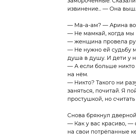
замороченные. Сказали 
извинение... — Она выш
— Ма-а-ам? — Арина во
— Не мамкай, когда мы 
— женщина провела рук
— Не нужно ей судьбу м
душа в душу. И дети у 
— А если больше никто 
на нём.
— Никто? Такого ни разу
заняться, почитай. Я п
простушкой, но считать
Снова брякнул дверной
— Как у вас красиво, —
на свои потрёпанные ке