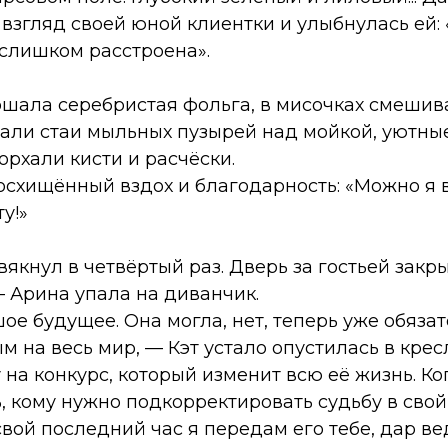
взгляд своей юной клиентки и улыбнулась ей: «
 слишком расстроена».
ршала серебристая фольга, в мисочках смешив
тали стаи мыльных пузырей над мойкой, уютны
орхали кисти и расчёски.
осхищённый вздох и благодарность: «Можно я 
у!»
якнул в четвёртый раз. Дверь за гостьей закры
— Арина упала на диванчик.
ое будущее. Она могла, нет, теперь уже обяза
 на весь мир, — Кэт устало опустилась в кресл
 на конкурс, который изменит всю её жизнь. К
, кому нужно подкорректировать судьбу в свой
 свой последний час я передам его тебе, дар в