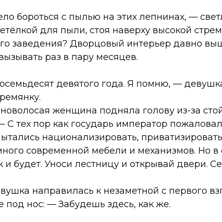
ело бороться с пылью на этих лепнинах, — све
етёлкой для пыли, стоя наверху высокой стрем
го заведения? Дворцовый интерьер давно выш
вызывать раз в пару месяцев.
осемьдесят девятого года. Я помню, — девушк
ремянку.
новолосая женщина подняла голову из-за стой
 С тех пор как государь император пожаловал 
пытались национализировать, приватизировать
ного современной мебели и механизмов. Но в о
ак и будет. Уноси лестницу и открывай двери. 
евушка направилась к незаметной с первого в
е под нос: — Забудешь здесь, как же.