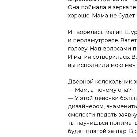
Она поймала в зеркале 
хорошо. Мама не будет
И творилась магия. Шу
и перламутровое. Взле
голову. Над волосами п
И магия сотворилась. В
вы исполнили мою мечт
Дверной колокольчик зв
— Мам, а почему она? 
— У этой девочки больш
дизайнером, знаменитым
смелости подать заявку
ты научишься понимать
будет платой за дар. В