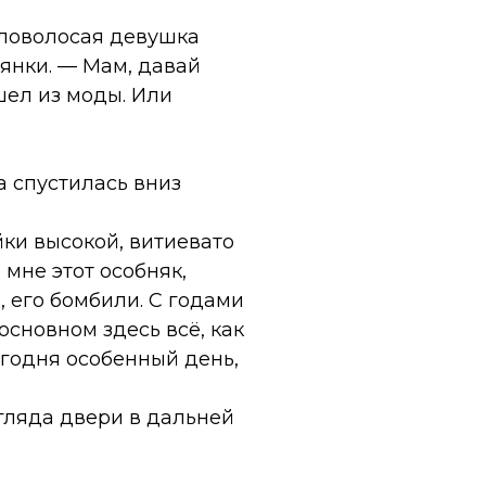
тловолосая девушка
янки. — Мам, давай
ел из моды. Или
а спустилась вниз
ки высокой, витиевато
мне этот особняк,
, его бомбили. С годами
сновном здесь всё, как
Сегодня особенный день,
згляда двери в дальней