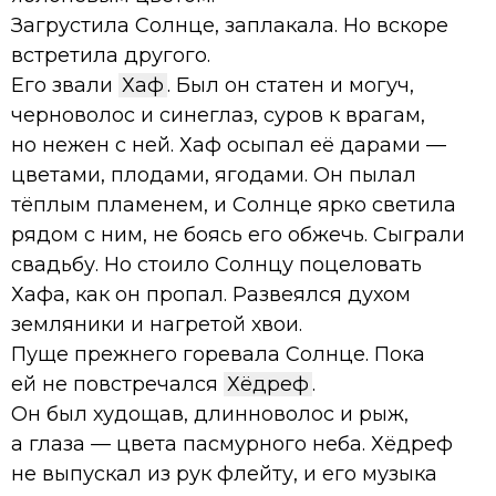
Загрустила Солнце, заплакала. Но вскоре
встретила другого.
Его звали
Хаф
. Был он статен и могуч,
черноволос и синеглаз, суров к врагам,
но нежен с ней. Хаф осыпал её дарами —
цветами, плодами, ягодами. Он пылал
тёплым пламенем, и Солнце ярко светила
рядом с ним, не боясь его обжечь. Сыграли
свадьбу. Но стоило Солнцу поцеловать
Хафа, как он пропал. Развеялся духом
земляники и нагретой хвои.
Пуще прежнего горевала Солнце. Пока
ей не повстречался
Хëдреф
.
Он был худощав, длинноволос и рыж,
а глаза — цвета пасмурного неба. Хëдреф
не выпускал из рук флейту, и его музыка