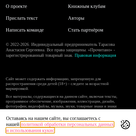
О проекте
Книжным клубам
Прислать текст
Авторы
Написать команде
Стать партнёром
© 2022-2026. Индивидуальный предприниматель Тарасова
Анастасия Сергеевна. Все права защищены. «Прочитано» -
зарегистрированный товарный знак.
Правовая информация
Сайт может содержать информацию, запрещенную для
распространения среди детей (18+) – следите за возрастной
маркировкой.
Все материалы, содержащиеся на данном сайте, включая тексты,
программное обеспечение, изображения, иллюстрации, дизайн,
фотографии, видеофайлы, музыка, звуки, товарные знаки и знаки
обслуживания, логотипы и другие объекты являются охраняемыми
объектами интеллектуальной собственности, исключительные права на
Оставаясь на нашем сайте, вы соглашаетесь с
использование которых принадлежат правообладателям.
нашей
политикой обработки персональных данных
Запрещается полное или частичное копирование и распространение (в
и использования кукис
том числе, путем воспроизведения и размещения на других сайтах и