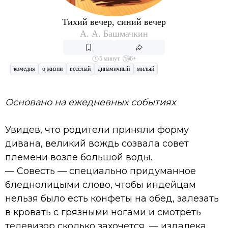
Тихий вечер, синий вечер
А. А. Башмачкин
5 минут
6+
комедия
о жизни
весёлый
динамичный
милый
Основано на ежедневных событиях
Увидев, что родители приняли форму
дивана, великий вождь созвала совет
племени возле большой воды.
— Совесть — специально придуманное
бледнолицыми слово, чтобы индейцам
нельзя было есть конфеты на обед, залезать
в кровать с грязными ногами и смотреть
телевизор сколько захочется, — издалека