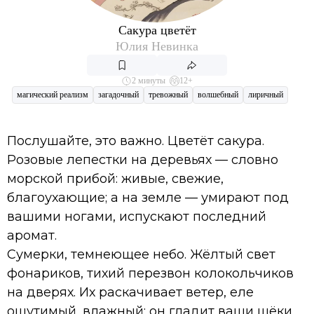
Сакура цветёт
Юлия Невинка
2 минуты
12+
магический реализм
загадочный
тревожный
волшебный
лиричный
Послушайте, это важно. Цветёт сакура.
Розовые лепестки на деревьях — словно
морской прибой: живые, свежие,
благоухающие; а на земле — умирают под
вашими ногами, испускают последний
аромат.
Сумерки, темнеющее небо. Жёлтый свет
фонариков, тихий перезвон колокольчиков
на дверях. Их раскачивает ветер, еле
ощутимый, влажный; он гладит ваши щёки,