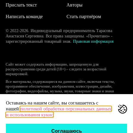
Прислать текст
Авторы
Написать команде
Стать партнёром
© 2022-2026. Индивидуальный предприниматель Тарасова
Анастасия Сергеевна. Все права защищены. «Прочитано» -
зарегистрированный товарный знак.
Правовая информация
Сайт может содержать информацию, запрещенную для
распространения среди детей (18+) – следите за возрастной
маркировкой.
Все материалы, содержащиеся на данном сайте, включая тексты,
программное обеспечение, изображения, иллюстрации, дизайн,
фотографии, видеофайлы, музыка, звуки, товарные знаки и знаки
обслуживания, логотипы и другие объекты являются охраняемыми
объектами интеллектуальной собственности, исключительные права на
Оставаясь на нашем сайте, вы соглашаетесь с
использование которых принадлежат правообладателям.
нашей
политикой обработки персональных данных
Запрещается полное или частичное копирование и распространение (в
и использования кукис
том числе, путем воспроизведения и размещения на других сайтах и
ресурсах в Интернете) в любой форме материалов сайта без ссылки на
сайт prochitano.ru.
Соглашаюсь