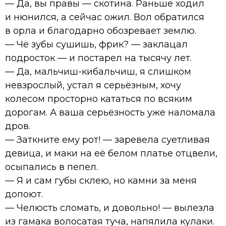
— Да, вы правы — скотина. Раньше ходил
и нюнился, а сейчас ожил. Вол обратился
в орла и благодарно обозревает землю.
— Чё зубы сушишь, фрик? — заклацал
подросток — и постарел на тысячу лет.
— Да, мальчиш-кибальчиш, я слишком
невзрослый, устал я серьёзным, хочу
колесом просторно кататься по всяким
дорогам. А ваша серьёзность уже наломала
дров.
— Заткните ему рот! — заревела суетливая
девица, и маки на её белом платье отцвели,
осыпались в пепел.
— Я и сам губы склею, но камни за меня
допоют.
— Челюсть сломать, и довольно! — вылезла
из гамака волосатая туча, напялила кулаки.