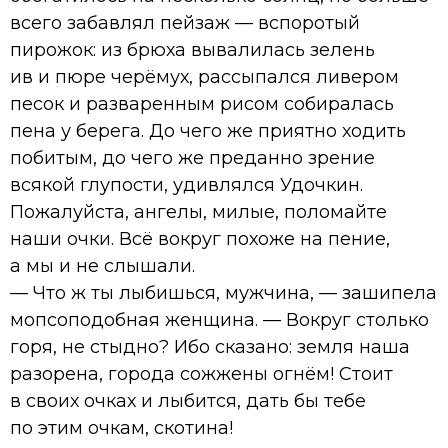
всего забавлял пейзаж — вспоротый
пирожок: из брюха вывалилась зелень
ив и пюре черёмух, рассыпался ливером
песок и разваренным рисом собиралась
пена у берега. До чего же приятно ходить
побитым, до чего же преданно зрение
всякой глупости, удивлялся Удочкин.
Пожалуйста, ангелы, милые, поломайте
наши очки. Всё вокруг похоже на пение,
а мы и не слышали.
— Что ж ты лыбишься, мужчина, — зашипела
мопсоподобная женщина. — Вокруг столько
горя, не стыдно? Ибо сказано: земля наша
разорена, города сожжены огнём! Стоит
в своих очках и лыбится, дать бы тебе
по этим очкам, скотина!