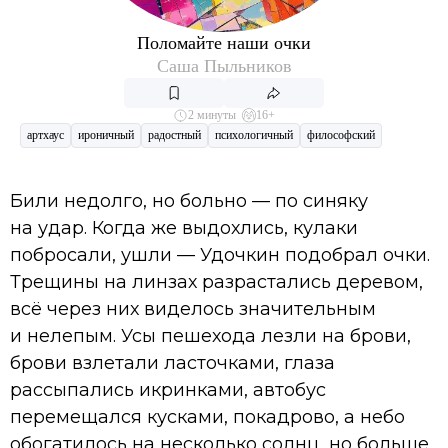
Поломайте наши очки
Саша Пыльников
2 минуты
16+
артхаус
ироничный
радостный
психологичный
философский
Били недолго, но больно — по синяку
на удар. Когда же выдохлись, кулаки
побросали, ушли — Удочкин подобрал очки.
Трещины на линзах разрастались деревом,
всё через них виделось значительным
и нелепым. Усы пешехода лезли на брови,
брови взлетали ласточками, глаза
рассыпались икринками, автобус
перемещался кусками, покадрово, а небо
обогатилось на несколько солнц, но больше