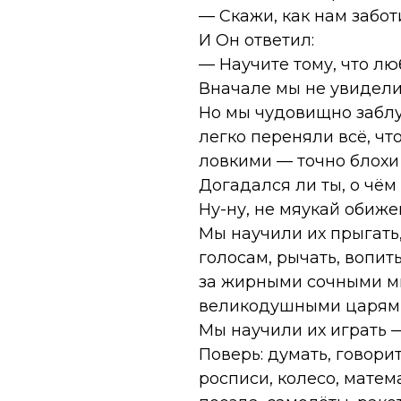
— Скажи, как нам забот
И Он ответил:
— Научите тому, что лю
Вначале мы не увидели
Но мы чудовищно забл
легко переняли всё, чт
ловкими — точно блохи
Догадался ли ты, о чём
Ну-ну, не мяукай обижен
Мы научили их прыгать
голосам, рычать, вопит
за жирными сочными мы
великодушными царями
Мы научили их играть 
Поверь: думать, говори
росписи, колесо, матем