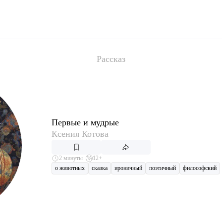
Рассказ
Первые и мудрые
Ксения Котова
2 минуты
12+
о животных
сказка
ироничный
поэтичный
философский