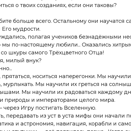
иться о твоих созданиях, если они таковы?
бите больше всего. Остальному они научатся с
 Его мудрости.
уждались, полагая учеников безнадёжными 
о мы по-настоящему любили... Оказались хитры
 со шкуры самого Трёхцветного Отца!
 я, милый внук?
но...
, прятаться, носиться наперегонки. Мы научил
ь, мурлыкать. Мы научили их греться на солныш
шами. Мы научили их радоваться каждому дню
 природы и императорами целого мира.
— через Игру постигать Вселенную.
ть, передавать из уст в уста мифы они начали 
атика и астрономия, навигация, корабли и сам