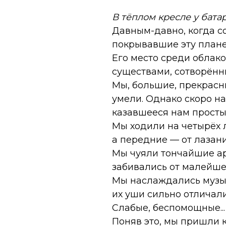
В тёплом кресле у бата
Давным-давно, когда со
покрывавшие эту планет
Его место среди облак
существами, сотворённы
Мы, большие, прекрасн
умели. Однако скоро на
казавшееся нам просты
Мы ходили на четырёх л
а передние — от лазани
Мы чуяли тончайшие аро
забивались от малейше
Мы наслаждались музык
их уши сильно отличали
Слабые, беспомощные...
Поняв это, мы пришли к