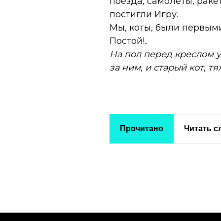
поезда, самолёты, раке
постигли Игру.
Мы, коты, были первым
Постой!..
На пол перед креслом 
за ним, и старый кот, т
Прочитано
Читать 