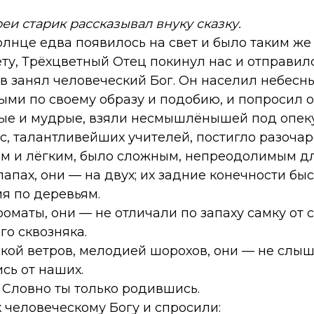
реи старик рассказывал внуку сказку.
лнце едва появилось на свет и было таким же 
у, Трёхцветный Отец покинул нас и отправилс
ов занял человеческий Бог. Он населил небес
ми по своему образу и подобию, и попросил о 
ые и мудрые, взяли несмышлёнышей под опеку 
с, талантливейших учителей, постигло разочар
м и лёгким, было сложным, непреодолимым дл
апах, они — на двух; их задние конечности быс
я по деревьям.
маты, они — не отличали по запаху самку от с
го сквозняка.
ой ветров, мелодией шорохов, они — не слыш
сь от наших.
 Словно ты только родившись.
 человеческому Богу и спросили: