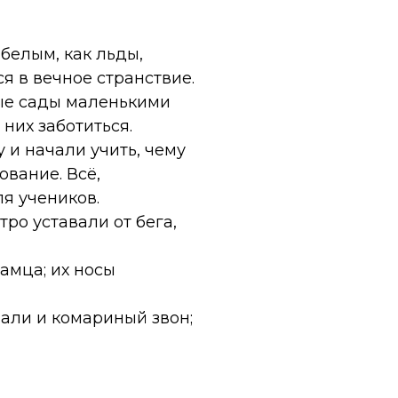
белым, как льды,
я в вечное странствие.
ные сады маленькими
них заботиться.
и начали учить, чему
ование. Всё,
я учеников.
тро уставали от бега,
амца; их носы
али и комариный звон;