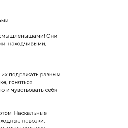
ами.
несмышлёнышами! Они
ми, находчивыми,
и их подражать разным
ке, гоняться
 и чувствовать себя
потом. Наскальные
оходные повозки,