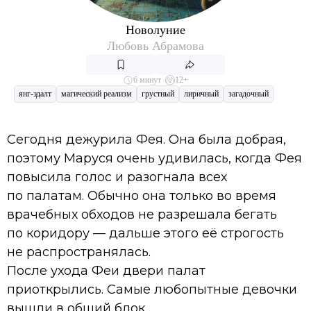
Новолуние
Любовь Абрамова
6 минут
12+
янг-эдалт
магический реализм
грустный
лиричный
загадочный
Сегодня дежурила Фея. Она была добрая,
поэтому Маруся очень удивилась, когда Фея
повысила голос и разогнала всех
по палатам. Обычно она только во время
врачебных обходов не разрешала бегать
по коридору — дальше этого её строгость
не распространялась.
После ухода Феи двери палат
приоткрылись. Самые любопытные девочки
вышли в общий блок.