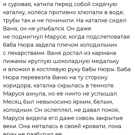
и суровая, катила перед собой сидячую
каталку, колёса противно хлюпали в воде,
трубы так и не починили. На каталке сидел
Ваня, он не улыбался. Он даже
не подмигнул Марусе, когда подслеповатая
баба Нюра задела плечом холодильник
с лекарствами. Ваня достал из кармана
пижамы круглую шоколадную медальку
и вложил в костлявую руку бабы Нюры. Баба
Нюра перевезла Ваню на ту сторону
коридора, каталка скрылась в темноте.
Маруся ахнула, но её никто не услышал.
Месяц был невыносимо ярким, белым,
холодным. Он ослеплял, не давал покоя,
Маруся видела его даже сквозь закрытые
веки. Она металась в своей кровати, пока
врач не разбудил её: