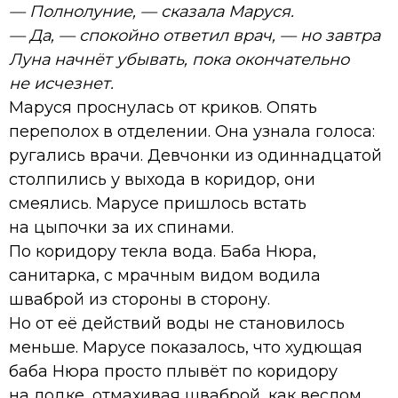
— Полнолуние, — сказала Маруся.
— Да, — спокойно ответил врач, — но завтра
Луна начнёт убывать, пока окончательно
не исчезнет.
Маруся проснулась от криков. Опять
переполох в отделении. Она узнала голоса:
ругались врачи. Девчонки из одиннадцатой
столпились у выхода в коридор, они
смеялись. Марусе пришлось встать
на цыпочки за их спинами.
По коридору текла вода. Баба Нюра,
санитарка, с мрачным видом водила
шваброй из стороны в сторону.
Но от еë действий воды не становилось
меньше. Марусе показалось, что худющая
баба Нюра просто плывёт по коридору
на лодке, отмахивая шваброй, как веслом.