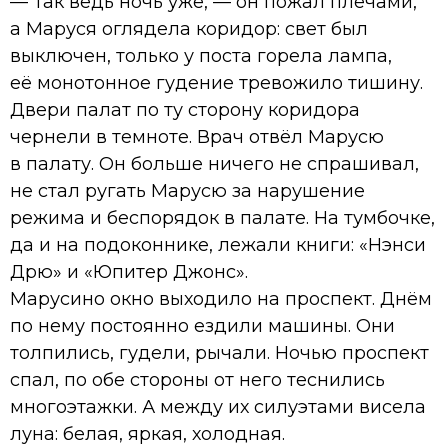
— Так ведь ночь уже, — он пожал плечами,
а Маруся оглядела коридор: свет был
выключен, только у поста горела лампа,
её монотонное гудение тревожило тишину.
Двери палат по ту сторону коридора
чернели в темноте. Врач отвёл Марусю
в палату. Он больше ничего не спрашивал,
не стал ругать Марусю за нарушение
режима и беспорядок в палате. На тумбочке,
да и на подоконнике, лежали книги: «Нэнси
Дрю» и «Юпитер Джонс».
Марусино окно выходило на проспект. Днём
по нему постоянно ездили машины. Они
толпились, гудели, рычали. Ночью проспект
спал, по обе стороны от него теснились
многоэтажки. А между их силуэтами висела
луна: белая, яркая, холодная.