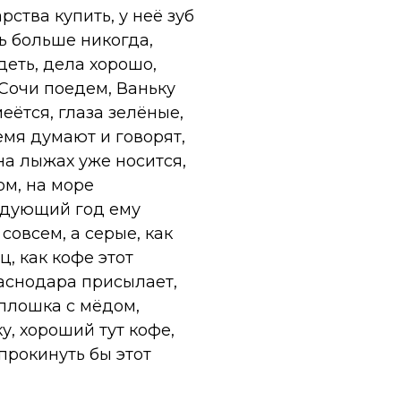
рства купить, у неё зуб
ть больше никогда,
деть, дела хорошо,
 Сочи поедем, Ваньку
меётся, глаза зелёные,
емя думают и говорят,
на лыжах уже носится,
ом, на море
ледующий год ему
 совсем, а серые, как
ц, как кофе этот
раснодара присылает,
 плошка с мёдом,
у, хороший тут кофе,
прокинуть бы этот