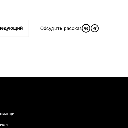
Обсудить рассказ
следующий
команде
екст