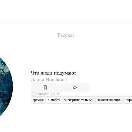
Рассказ
Что люди подумают
Дарья Новакова
3 минуты
16+
артхаус
о любви
экспериментальный
захватывающий
лир