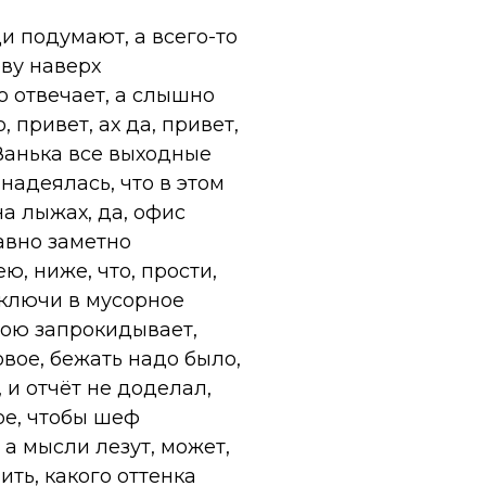
ди подумают, а всего-то
ову наверх
о отвечает, а слышно
 привет, ах да, привет,
 Ванька все выходные
 надеялась, что в этом
на лыжах, да, офис
равно заметно
ю, ниже, что, прости,
 ключи в мусорное
свою запрокидывает,
овое, бежать надо было,
 и отчёт не доделал,
ое, чтобы шеф
 а мысли лезут, может,
ить, какого оттенка