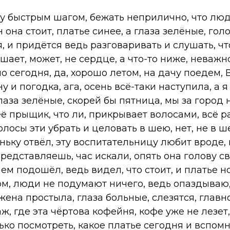
, иду быстрым шагом, бежать неприлично, что лю
 она стоит, платье синее, а глаза зелёные, гол
, и придётся ведь разговаривать и слушать, чт
шает, может, не сердце, а что-то ниже, неважно,
ло сегодня, да, хорошо летом, на дачу поедем,
у и погодка, ага, осень всё-таки наступила, а я
глаза зелёные, скорей бы пятница, мы за город 
неё прыщик, что ли, прикрывает волосами, всё 
олосы эти убрать и целовать в шею, нет, не в ше
ньку отвёл, эту воспитательницу любит вроде,
представляешь, час искали, опять она голову 
чем подошёл, ведь видел, что стоит, и платье н
м, люди не подумают ничего, ведь опаздываю,
жена простыла, глаза больные, слезятся, главн
ж, где эта чёртова кофейня, кофе уже не лезет,
лько посмотреть, какое платье сегодня и вспомн