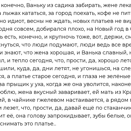
, конечно, Ваньку из садика забирать, жене лека
а лыжах кататься, за город поехать, кофе не пи
но идиот, весны не ждать, новых платьев не ви
годня совсем, добирался плохо, на Новый год в
 есть, конечно, и крупночь тоже, вот, держи, с
снуться, что люди подумают, люди ведь все вр
 знают, что жена хорошая, и Ванька славный, 
, и тепло сегодня, что, прости, да, хорошо лет
шили, куда, да, дни летят, не угонишься, на с
я, а платье старое сегодня, и глаза не зелёные
ва прыщик у уха, когда же она уволится, наконе
юблю, жена вкусный заваривает, ей мать из К
й, в чайнике гжелевом настаивается, а рядом
лезет, что, прости, да, давай ещё по стаканчик
т её, она голову запрокидывает, зубы белые, о
снимать это платье...