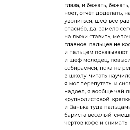
глаза, и бежать, бежать
ноет, отчёт доделать, н
уволиться, шеф всё рав
спасибо, да, замело се
на лыжи ставить, мелочь
главное, пальцев не ко
и пальцем показывают и
и шеф молодец, повысил
собираемся, пока не ре
в школу, читать научилс
я мог перепутать, и сно
надоел, я вообще чай л
крупнолистовой, крепки
и Ванька туда пальцами 
бариста весёлый, смеши
чёртов кофе и снимать, 