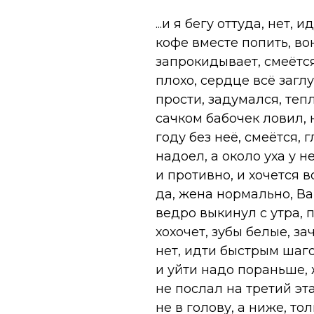
...и я бегу оттуда, нет
кофе вместе попить, вон
запрокидывает, смеётся
плохо, сердце всё заглу
прости, задумался, теп
сачком бабочек ловил, н
году без неё, смеётся, 
надоел, а около уха у 
и противно, и хочется в
да, жена нормально, Ва
ведро выкинул с утра, 
хохочет, зубы белые, за
нет, идти быстрым шаго
и уйти надо пораньше, 
не послал на третий эта
не в голову, а ниже, то