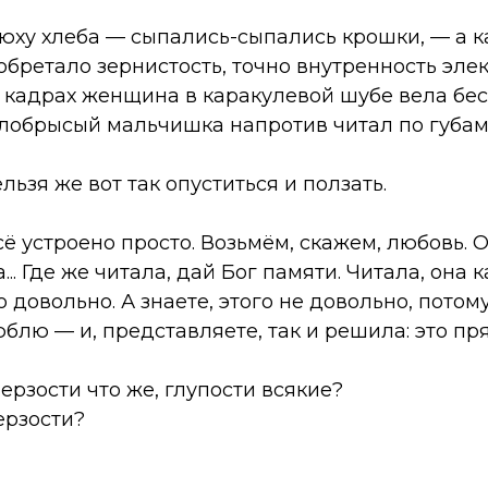
юху хлеба — сыпались-сыпались крошки, — а ка
 обретало зернистость, точно внутренность эл
ё кадрах женщина в каракулевой шубе вела бес
елобрысый мальчишка напротив читал по губам
льзя же вот так опуститься и ползать.
сё устроено просто. Возьмём, скажем, любовь. О
... Где же читала, дай Бог памяти. Читала, она к
го довольно. А знаете, этого не довольно, пото
юблю — и, представляете, так и решила: это пр
ерзости что же, глупости всякие?
ерзости?