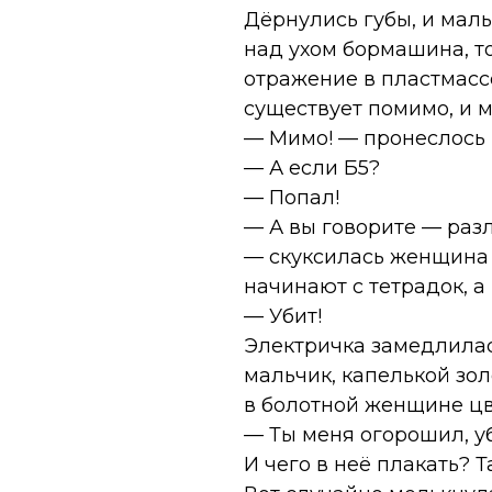
Дёрнулись губы, и мал
над ухом бормашина, т
отражение в пластмассо
существует помимо, и ма
— Мимо! — пронеслось 
— А если Б5?
— Попал!
— А вы говорите — разли
— скуксилась женщина 
начинают с тетрадок, а 
— Убит!
Электричка замедлилась
мальчик, капелькой зол
в болотной женщине цве
— Ты меня огорошил, уб
И чего в неё плакать? Т