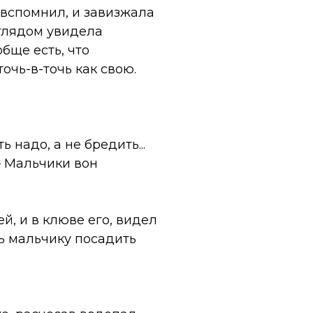
 вспомнил, и завизжала
глядом увидела
бще есть, что
очь-в-точь как свою.
 надо, а не бредить...
— Мальчики вон
й, и в клюве его, видел
сь мальчику посадить