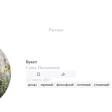
Рассказ
Букет
Саша Пыльников
2 минуты
12+
артхаус
лиричный
философский
поэтичный
утешающий