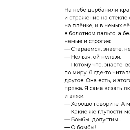
На небе дербанили кра
и отражение на стекле
на плёнке, и в немых е
в болотном пальто, а б
немые и строгие:
— Стараемся, знаете, не
— Нельзя, ой нельзя.
— Потому что, знаете, в
по миру. Я где-то читала
другое. Она есть, и это
пряжа. Я сама вязать л
и вяжи.
— Хорошо говорите. А м
— Какие же глупости-м
— Бомбы, допустим...
— О бомбы!