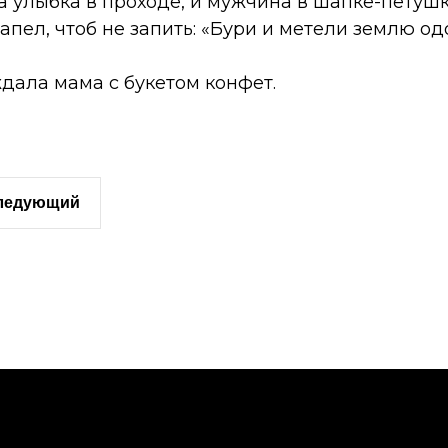
а улыбка в проходе, и мужчина в шапке-петушк
апел, чтоб не запить: «Бури и метели землю о
дала мама с букетом конфет.
следующий