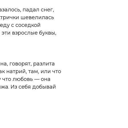
залось, падал снег,
ектрички шевелилась
еду с соседкой
 эти взрослые буквы,
на, говорят, разлита
ак натрий, там, или что
му что любовь — она
яжа. Из себя добывай