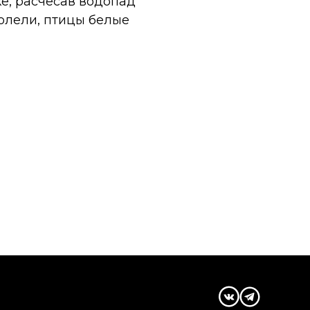
е, расчесав водопад
долели, птицы белые