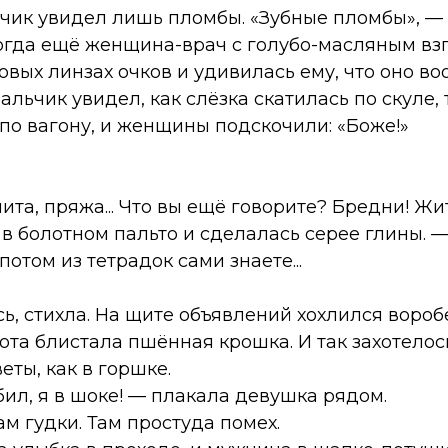
ьчик увидел лишь пломбы. «Зубные пломбы», —
огда ещё женщина-врач с голубо-масляным вз
вых линзах очков и удивилась ему, что оно воо
льчик увидел, как слёзка скатилась по скуле, т
по вагону, и женщины подскочили: «Боже!»
та, пряжа... Что вы ещё говорите? Бредни! Жить
в болотном пальто и сделалась серее глины. 
потом из тетрадок сами знаете...
, стихла. На щите объявлений хохлился воробе
ота блистала пшённая крошка. И так захотело
ты, как в горшке.
ил, я в шоке! — плакала девушка рядом.
ам гудки. Там простуда помех.