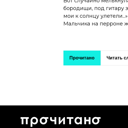
Вот случайно мелькнул
бородищи, под гитару з
мои к солнцу улетели...»
Мальчика на перроне ж
Прочитано
Читать 