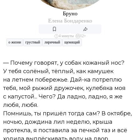
Бруно
Елена Бондаренко
4 минуты
12+
о жизни
грустный
лиричный
щемящий
— Почему говорят, у собак кожаный нос?
У тебя солёный, тёплый, как камушек
на летнем побережье. Дай-ка потреплю
тебя, мой рыжий дружочек, кулебяка моя
с капустой... Чего? Да ладно, ладно, я же
любя, любя.
Помнишь, ты пришёл тогда сам? В октябре,
ночью, дождина лил неделю, крыша
протекла, я поставила за печкой таз и всё
ходила выплёскивать воду на двор.