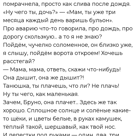
помрачнела, просто как слива после дождя.
«Ну чего ты, дочь?» — «Мам, ты уже три
месяца каждый день варишь бульон».
Про аварию что-то говорила, про дождь, про
дорогу скользкую... а то я не знаю?
Пойдём, чучелко соломенное, он близко уже,
я слышу, пойдём ворота откроем! Хочешь
расстегай?
— Мама, мама, ответь, скажи что-нибудь!
Она дышит, она же дышит?!
Танюшка, ты плачешь, что ли? Не плачь!
Ну ты чего, как маленькая.
Зачем, Бруно, она плачет... Здесь же так
хорошо. Сплошное солнце и солёные какие-
то щёки, и цветы белые, в руках камушек,
тёплый такой, шершавый, как твой нос.
И лепестки под руками — один, два, три,