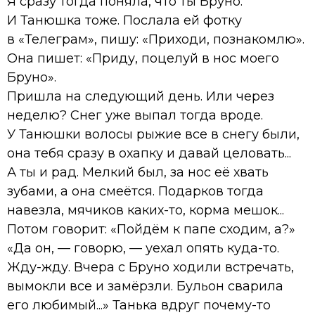
Я сразу тогда поняла, что ты Бруно.
И Танюшка тоже. Послала ей фотку
в «Телеграм», пишу: «Приходи, познакомлю».
Она пишет: «Приду, поцелуй в нос моего
Бруно».
Пришла на следующий день. Или через
неделю? Снег уже выпал тогда вроде.
У Танюшки волосы рыжие все в снегу были,
она тебя сразу в охапку и давай целовать...
А ты и рад. Мелкий был, за нос её хвать
зубами, а она смеётся. Подарков тогда
навезла, мячиков каких-то, корма мешок...
Потом говорит: «Пойдём к папе сходим, а?»
«Да он, — говорю, — уехал опять куда-то.
Жду-жду. Вчера с Бруно ходили встречать,
вымокли все и замёрзли. Бульон сварила
его любимый...» Танька вдруг почему-то